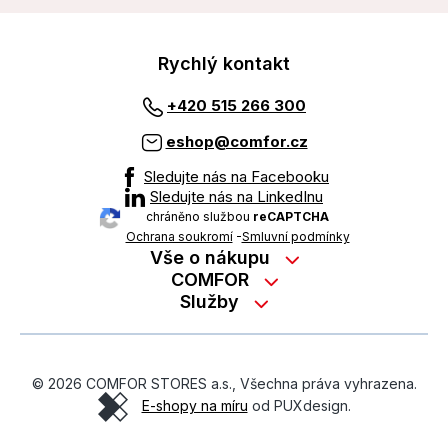
Rychlý kontakt
+420 515 266 300
eshop@comfor.cz
Sledujte nás na Facebooku
Sledujte nás na LinkedInu
chráněno službou
reCAPTCHA
Ochrana soukromí
-
Smluvní podmínky
Vše o nákupu
Nákup na splátky
COMFOR
Služby
Kontakty
Možnosti platby
Servisní služby na prodejně
Kariéra
Reklamace zboží z e-shopu
Garanční prohlídky
O nás
Obchodní podmínky
© 2026 COMFOR STORES a.s., Všechna práva vyhrazena.
On-line podpora
O revimarketu
E-shopy na míru
od PUXdesign.
Ochrana osobních údajů
Pozáruční servis
Školení zaměstnanců