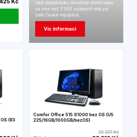
 425 Kč
Vaši objednávku doručíme domů nebo
na více než 7 000 výdejních míst po
celé České republice.
Víc informací
Comfor Office 515 S1000 bez OS (U5
 OS (R3
225/16GB/1000GB/bezOS)
20 337 Kč