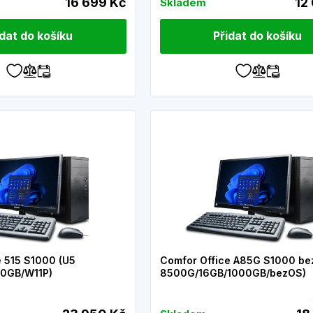
16 699 Kč
12
Skladem
idat do košíku
Přidat do košíku
e 515 S1000 (U5
Comfor Office A85G S1000 be
00GB/W11P)
8500G/16GB/1000GB/bezOS)