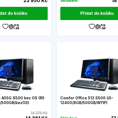
23 950 Kč
18
Skladem
idat do košíku
Přidat do košíku
e A55G S500 bez OS (R5
Comfor Office 512 S500 (i5-
/500GB/bezOS)
12400/8GB/500GB/W11P)
14 375 Kč