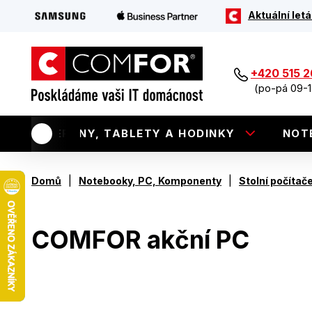
Aktuální letá
+420 515 
(po-pá 09-1
TELEFONY, TABLETY A HODINKY
NOT
|
|
Domů
Notebooky, PC, Komponenty
Stolní počítač
COMFOR akční PC