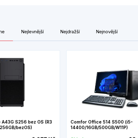
me
Nejlevnější
Nejdražší
Nejnovější
e A43G S256 bez OS (R3
Comfor Office 514 S500 (i5-
256GB/bezOS)
14400/16GB/500GB/W11P)