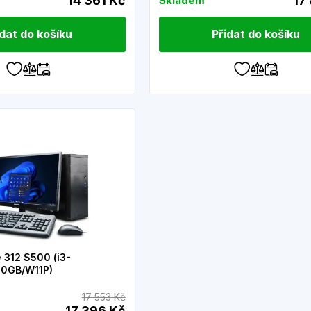
14 361 Kč
17
Skladem
idat do košíku
Přidat do košíku
 312 S500 (i3-
00GB/W11P)
17 553 Kč
17 396 Kč