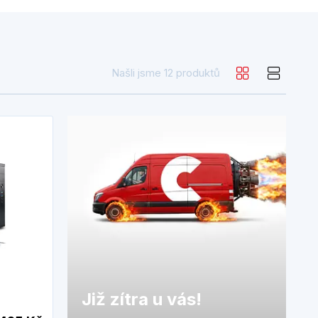
Našli jsme 12 produktů
Již zítra u vás!