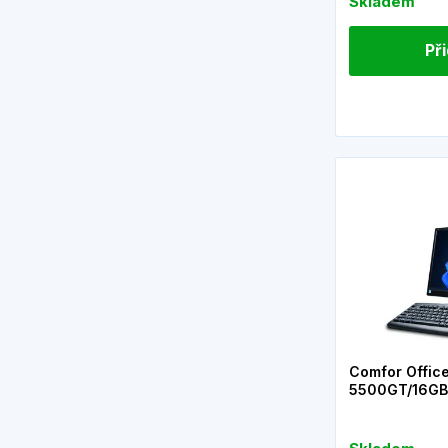
Skladem
Př
Comfor Offic
5500GT/16GB