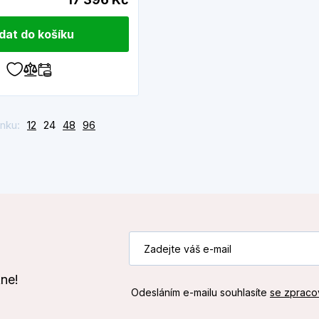
idat do košíku
nku:
12
24
48
96
kne!
Odesláním e-mailu souhlasíte
se zpraco