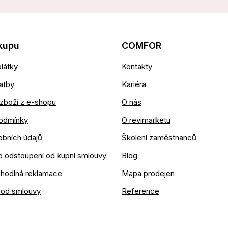
kupu
COMFOR
látky
Kontakty
atby
Kariéra
zboží z e-shopu
O nás
odmínky
O revimarketu
obních údajů
Školení zaměstnanců
o odstoupení od kupní smlouvy
Blog
ohodlná reklamace
Mapa prodejen
 od smlouvy
Reference