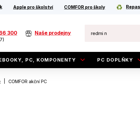
k
Repas
Apple pro školství
COMFOR pro školy
266 300
Naše prodejny
7)
EBOOKY, PC, KOMPONENTY
PC DOPLŇKY
|
e
COMFOR akční PC