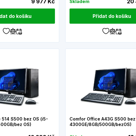
9 977 Kč
20
Skladem
idat do košíku
Přidat do košíku
 514 S500 bez OS (i5-
Comfor Office A43G S500 bez
500GB/bez OS)
4300GE/8GB/500GB/bezOS)