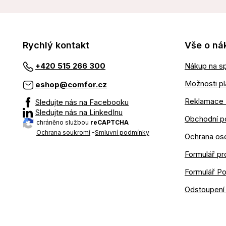
Rychlý kontakt
Vše o ná
Nákup na sp
+420 515 266 300
Možnosti pl
eshop@comfor.cz
Reklamace 
Sledujte nás na Facebooku
Sledujte nás na LinkedInu
Obchodní p
chráněno službou
reCAPTCHA
Ochrana soukromí
-
Smluvní podmínky
Ochrana os
Formulář pr
Formulář P
Odstoupení