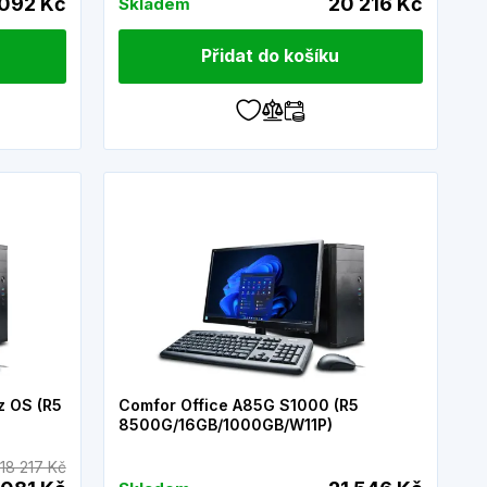
 092 Kč
20 216 Kč
Skladem
Přidat do košíku
z OS (R5
Comfor Office A85G S1000 (R5
8500G/16GB/1000GB/W11P)
18 217 Kč