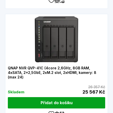
QNAP NVR QVP-41C (4core 2,6GHz, 8GB RAM,
4xSATA, 2x2,5GbE, 2xM.2 slot, 2xHDMI, kamery: 8
(max 24)
26 357 Kč
25 567 Kč
Skladem
Přidat do košíku