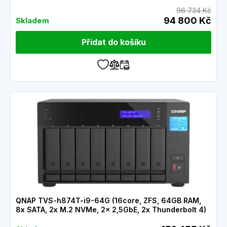
96 734 Kč
94 800 Kč
Skladem
Přidat do košíku
QNAP TVS-h874T-i9-64G (16core, ZFS, 64GB RAM,
8x SATA, 2x M.2 NVMe, 2x 2,5GbE, 2x Thunderbolt 4)