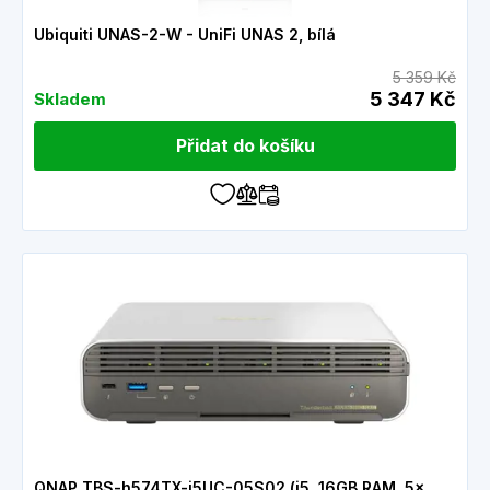
Ubiquiti UNAS-2-W - UniFi UNAS 2, bílá
5 359 Kč
5 347 Kč
Skladem
Přidat do košíku
QNAP TBS-h574TX-i5UC-05S02 (i5, 16GB RAM, 5x