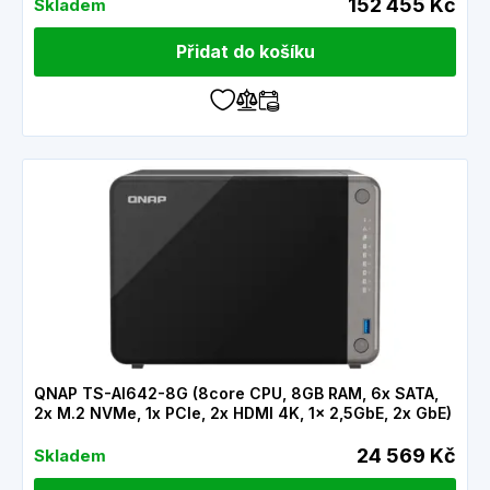
152 455 Kč
Skladem
Přidat do košíku
QNAP TS-AI642-8G (8core CPU, 8GB RAM, 6x SATA,
2x M.2 NVMe, 1x PCIe, 2x HDMI 4K, 1x 2,5GbE, 2x GbE)
24 569 Kč
Skladem