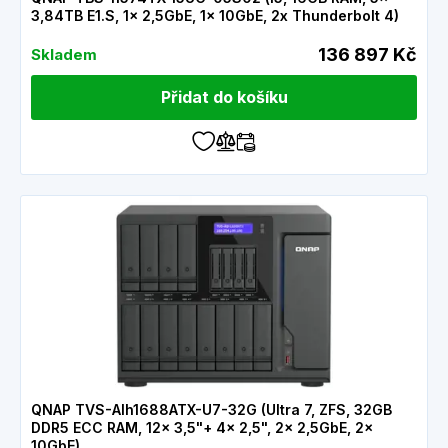
3,84TB E1.S, 1x 2,5GbE, 1x 10GbE, 2x Thunderbolt 4)
136 897 Kč
Skladem
Přidat do košíku
QNAP TVS-AIh1688ATX-U7-32G (Ultra 7, ZFS, 32GB
DDR5 ECC RAM, 12x 3,5"+ 4x 2,5", 2x 2,5GbE, 2x
10GbE)