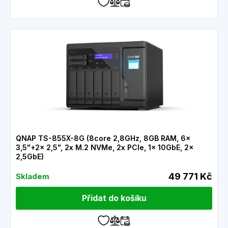
QNAP TS-855X-8G (8core 2,8GHz, 8GB RAM, 6x
3,5"+2x 2,5", 2x M.2 NVMe, 2x PCIe, 1x 10GbE, 2x
2,5GbE)
49 771 Kč
Skladem
Přidat do košíku