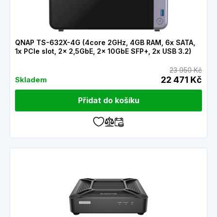
QNAP TS-632X-4G (4core 2GHz, 4GB RAM, 6x SATA,
1x PCIe slot, 2x 2,5GbE, 2x 10GbE SFP+, 2x USB 3.2)
23 950 Kč
22 471 Kč
Skladem
Přidat do košíku