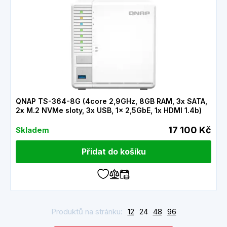
QNAP TS-364-8G (4core 2,9GHz, 8GB RAM, 3x SATA,
2x M.2 NVMe sloty, 3x USB, 1x 2,5GbE, 1x HDMI 1.4b)
17 100 Kč
Skladem
Přidat do košíku
Produktů na stránku:
12
24
48
96