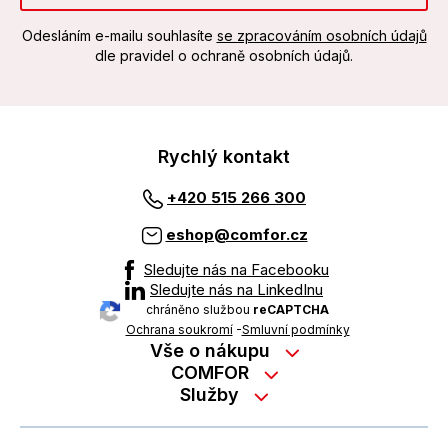
Odesláním e-mailu souhlasíte
se zpracováním osobních údajů
dle pravidel o ochraně osobních údajů.
Rychlý kontakt
+420 515 266 300
eshop@comfor.cz
Sledujte nás na Facebooku
Sledujte nás na LinkedInu
chráněno službou
reCAPTCHA
Ochrana soukromí
-
Smluvní podmínky
Vše o nákupu
Nákup na splátky
COMFOR
Služby
Kontakty
Možnosti platby
Servisní služby na prodejně
Kariéra
Reklamace zboží z e-shopu