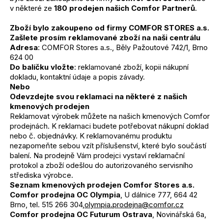
v některé ze
180 prodejen našich Comfor Partnerů
.
Zboží bylo zakoupeno od firmy COMFOR STORES a.s.
Zašlete prosím reklamované zboží na naši centrálu
Adresa
: COMFOR Stores a.s., Běly Pažoutové 742/1, Brno
624 00
Do balíčku vložte
: reklamované zboží, kopii nákupní
dokladu, kontaktní údaje a popis závady.
Nebo
Odevzdejte svou reklamaci na některé z našich
kmenových prodejen
Reklamovat výrobek můžete na našich kmenových Comfor
prodejnách. K reklamaci budete potřebovat nákupní doklad
nebo č. objednávky. K reklamovanému produktu
nezapomeňte sebou vzít příslušenství, které bylo součástí
balení. Na prodejně Vám prodejci vystaví reklamační
protokol a zboží odešlou do autorizovaného servisního
střediska výrobce.
Seznam kmenových prodejen Comfor Stores a.s.
Comfor prodejna OC Olympia
, U dálnice 777, 664 42
Brno, tel. 515 266 304,
olympia.prodejna@comfor.cz
Comfor prodejna OC Futurum Ostrava
, Novinářská 6a,