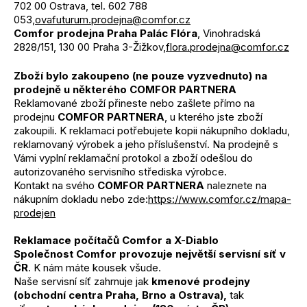
702 00 Ostrava, tel. 602 788
053,
ovafuturum.prodejna@comfor.cz
Comfor prodejna Praha Palác Flóra
, Vinohradská
2828/151, 130 00 Praha 3-Žižkov,
flora.prodejna@comfor.cz
Zboží bylo zakoupeno (ne pouze vyzvednuto) na
prodejně u některého COMFOR PARTNERA
Reklamované zboží přineste nebo zašlete přímo na
prodejnu
COMFOR PARTNERA
, u kterého jste zboží
zakoupili. K reklamaci potřebujete kopii nákupního dokladu,
reklamovaný výrobek a jeho příslušenství. Na prodejně s
Vámi vyplní reklamační protokol a zboží odešlou do
autorizovaného servisního střediska výrobce.
Kontakt na svého
COMFOR PARTNERA
naleznete na
nákupním dokladu nebo zde:
https://www.comfor.cz/mapa-
prodejen
Reklamace počítačů Comfor a X-Diablo
Společnost Comfor provozuje největší servisní síť v
ČR
. K nám máte kousek všude.
Naše servisní síť zahrnuje jak
kmenové prodejny
(obchodní centra Praha, Brno a Ostrava),
tak