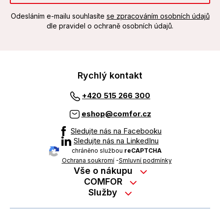
Odesláním e-mailu souhlasíte
se zpracováním osobních údajů
dle pravidel o ochraně osobních údajů.
Rychlý kontakt
+420 515 266 300
eshop@comfor.cz
Sledujte nás na Facebooku
Sledujte nás na LinkedInu
chráněno službou
reCAPTCHA
Ochrana soukromí
-
Smluvní podmínky
Vše o nákupu
Nákup na splátky
COMFOR
Služby
Kontakty
Možnosti platby
Servisní služby na prodejně
Kariéra
Reklamace zboží z e-shopu
Garanční prohlídky