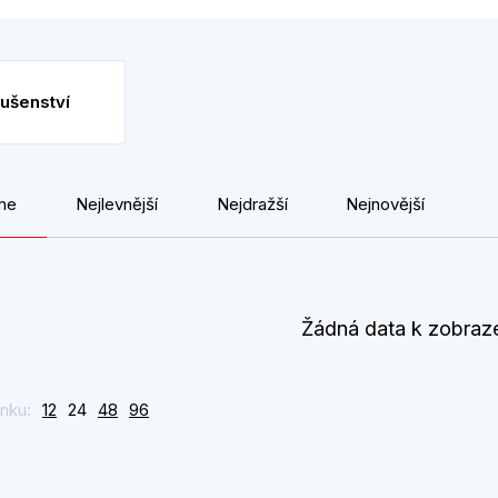
lušenství
me
Nejlevnější
Nejdražší
Nejnovější
Žádná data k zobraz
nku:
12
24
48
96