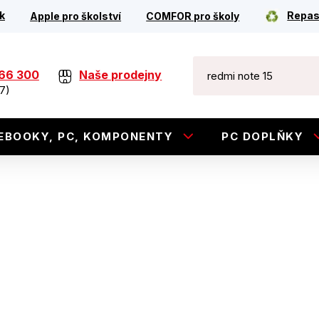
k
Repas
Apple pro školství
COMFOR pro školy
266 300
Naše prodejny
7)
EBOOKY, PC, KOMPONENTY
PC DOPLŇKY