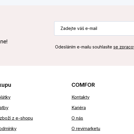
kne!
Odesláním e-mailu souhlasíte
se zpraco
kupu
COMFOR
látky
Kontakty
atby
Kariéra
zboží z e-shopu
O nás
odmínky
O revimarketu