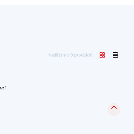
Našli jsme 0 produktů
ení