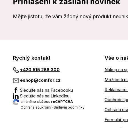
Přihlášení k zasílání novinek
Mějte jistotu, že vám žádný nový produkt neuni
Rychlý kontakt
Vše o ná
Nákup na sp
+420 515 266 300
Možnosti pl
eshop@comfor.cz
Reklamace 
Sledujte nás na Facebooku
Sledujte nás na LinkedInu
Obchodní p
chráněno službou
reCAPTCHA
Ochrana soukromí
-
Smluvní podmínky
Ochrana os
Formulář pr