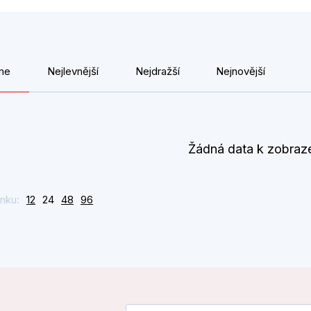
me
Nejlevnější
Nejdražší
Nejnovější
Žádná data k zobraz
nku:
12
24
48
96