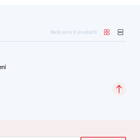
Našli jsme 0 produktů
ení