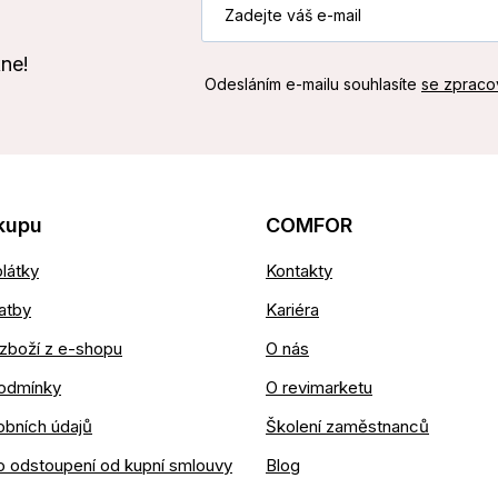
kne!
Odesláním e-mailu souhlasíte
se zpraco
kupu
COMFOR
látky
Kontakty
atby
Kariéra
zboží z e-shopu
O nás
odmínky
O revimarketu
obních údajů
Školení zaměstnanců
o odstoupení od kupní smlouvy
Blog