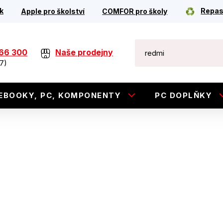
k
Repas
Apple pro školství
COMFOR pro školy
266 300
Naše prodejny
7)
EBOOKY, PC, KOMPONENTY
PC DOPLŇKY