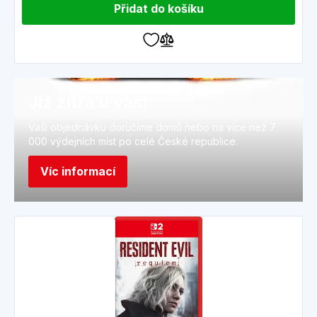
Přidat do košíku
Již zítra u vás!
Vaši objednávku doručíme domů nebo na více než 7
000 výdejních míst po celé České republice.
Víc informací