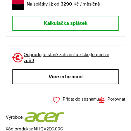
Na splátky již od
3290
Kč / měsíčně
Kalkulačka splátek
Odprodejte staré zařízení a získejte peníze
zpět!
Více informací
Přidat do seznamu
Porovnat
Výrobce:
Kód produktu:
NH.QV2EC.00G