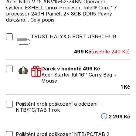
Acer Nitro V 15 ANV15-52-74BN Operační
systém: ESHELL Linux Procesor: Intel® Core™ 7
processor 240H Paměť: 2x 8GB DDR5 Pevný
disk:&nb...
Celý popis
TRUST HALYX 5 PORT USB-C HUB
499 Kč
(ušetříte 240 Kč)
Dárek v hodnotě 499 Kč
Acer Starter Kit 16'' Carry Bag +
Mouse
1 Kč
Pojištění proti poškození a odcizení
NTB/PC/TAB 1 rok
2 299 Kč
Pojištění proti poškození NTB/PC/TAB 2