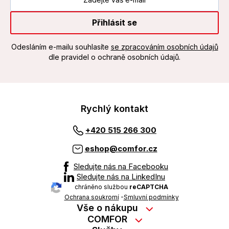
Přihlásit se
Odesláním e-mailu souhlasíte
se zpracováním osobních údajů
dle pravidel o ochraně osobních údajů.
Rychlý kontakt
+420 515 266 300
eshop@comfor.cz
Sledujte nás na Facebooku
Sledujte nás na LinkedInu
chráněno službou
reCAPTCHA
Ochrana soukromí
-
Smluvní podmínky
Vše o nákupu
Nákup na splátky
COMFOR