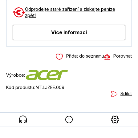
Odprodejte staré zařízení a získejte peníze
zpět!
Více informací
Přidat do seznamu
Porovnat
Výrobce:
Kód produktu:
NT.LJZEE.009
Sdílet