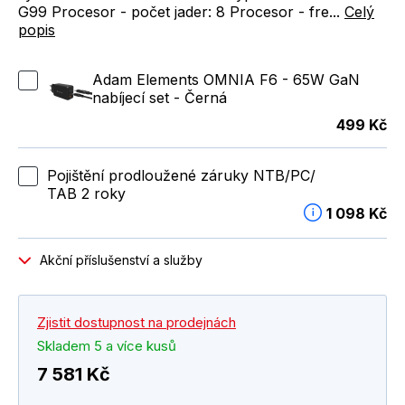
G99 Procesor - počet jader: 8 Procesor - fre...
Celý
popis
Adam Elements OMNIA F6 - 65W GaN
nabíjecí set - Černá
499 Kč
Pojištění prodloužené záruky NTB/PC/
TAB 2 roky
1 098 Kč
Akční příslušenství a služby
Zjistit dostupnost na prodejnách
Skladem 5 a více kusů
7 581 Kč