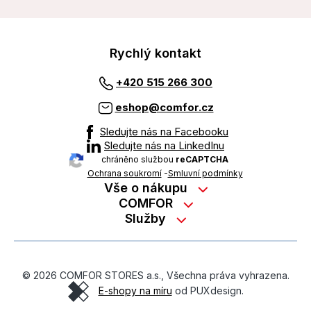
Rychlý kontakt
+420 515 266 300
eshop@comfor.cz
Sledujte nás na Facebooku
Sledujte nás na LinkedInu
chráněno službou
reCAPTCHA
Ochrana soukromí
-
Smluvní podmínky
Vše o nákupu
Nákup na splátky
COMFOR
Služby
Kontakty
Možnosti platby
Servisní služby na prodejně
Kariéra
Reklamace zboží z e-shopu
Garanční prohlídky
O nás
Obchodní podmínky
© 2026 COMFOR STORES a.s., Všechna práva vyhrazena.
On-line podpora
O revimarketu
E-shopy na míru
od PUXdesign.
Ochrana osobních údajů
Pozáruční servis