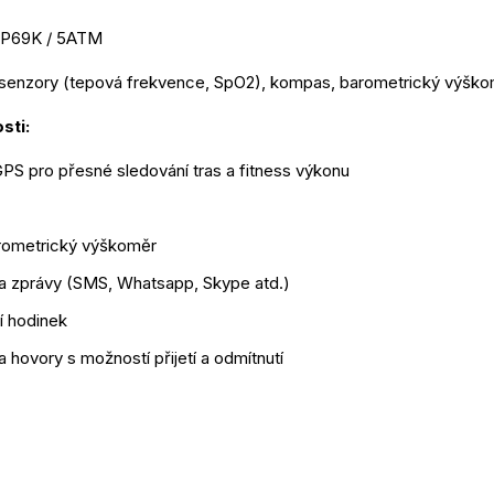
IP69K / 5ATM
 senzory (tepová frekvence, SpO2), kompas, barometrický výškom
sti: 
PS pro přesné sledování tras a fitness výkonu
rometrický výškoměr
a zprávy (SMS, Whatsapp, Skype atd.)
í hodinek
 hovory s možností přijetí a odmítnutí