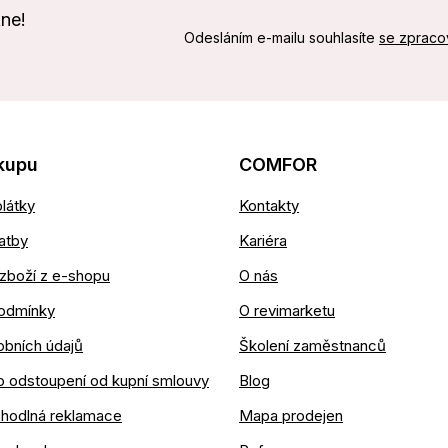
kne!
Odesláním e-mailu souhlasíte
se zpraco
kupu
COMFOR
látky
Kontakty
atby
Kariéra
zboží z e-shopu
O nás
odmínky
O revimarketu
obních údajů
Školení zaměstnanců
o odstoupení od kupní smlouvy
Blog
ohodlná reklamace
Mapa prodejen