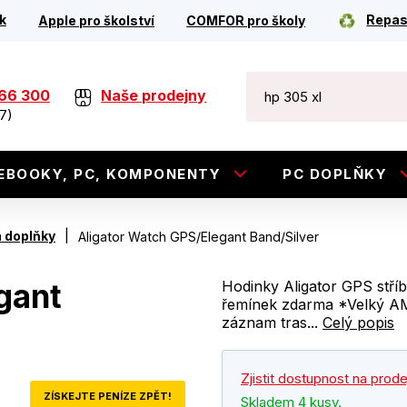
k
Repas
Apple pro školství
COMFOR pro školy
266 300
Naše prodejny
7)
EBOOKY, PC, KOMPONENTY
PC DOPLŇKY
|
a doplňky
Aligator Watch GPS/Elegant Band/Silver
gant
Hodinky Aligator GPS stří
řemínek zdarma *Velký AM
záznam tras...
Celý popis
Zjistit dostupnost na prod
ZÍSKEJTE PENÍZE ZPĚT!
Skladem 4 kusy.