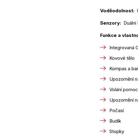
Voděodolnost: 
 
Senzory: 
 Duální
Funkce a vlastno
Integrovaná G
Kovové tělo
Kompas a ba
Upozornění n
Volání pomoc
Upozornění na
Počasí
Budík
Stopky