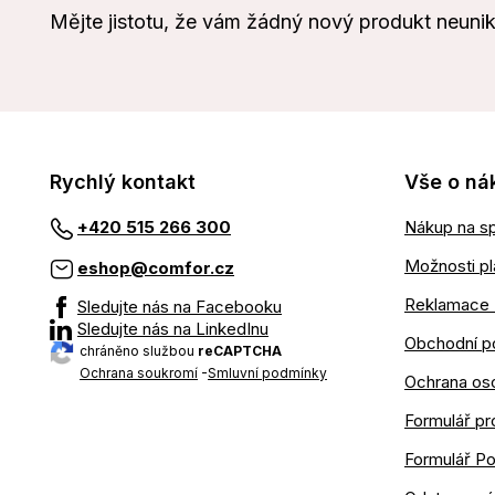
Mějte jistotu, že vám žádný nový produkt neuni
Rychlý kontakt
Vše o ná
Nákup na sp
+420 515 266 300
Možnosti pl
eshop@comfor.cz
Reklamace 
Sledujte nás na Facebooku
Sledujte nás na LinkedInu
Obchodní p
chráněno službou
reCAPTCHA
Ochrana soukromí
-
Smluvní podmínky
Ochrana os
Formulář pr
Formulář P