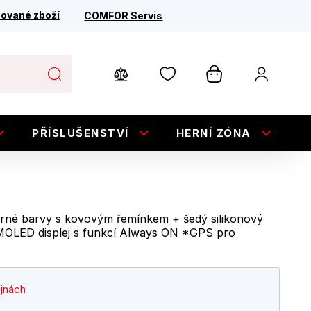
ované zboží
COMFOR Servis
PŘÍSLUŠENSTVÍ
HERNÍ ZÓNA
E
brné barvy s kovovým řemínkem + šedý silikonový
OLED displej s funkcí Always ON *GPS pro
ejnách