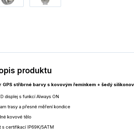
popis produktu
r GPS stříbrné barvy s kovovým řemínkem + šedý silikono
 displej s funkcí Always ON
am trasy a přesné měření kondice
lné kovové tělo
 s certifikací IP69K/5ATM