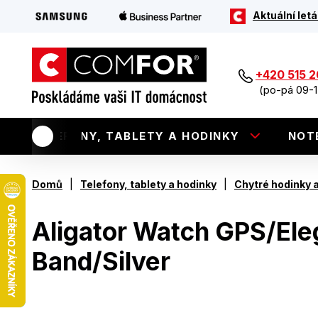
Aktuální letá
+420 515 
(po-pá 09-1
TELEFONY, TABLETY A HODINKY
NOT
|
|
Domů
Telefony, tablety a hodinky
Chytré hodinky 
Aligator Watch GPS/Ele
Band/Silver