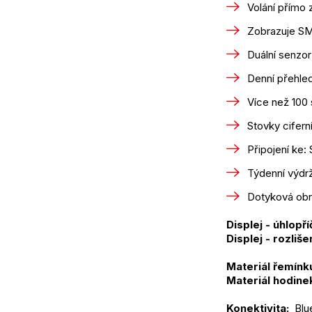
Volání přímo 
Zobrazuje SMS
Duální senzor
Denní přehled
Více než 100
Stovky cifern
Připojení ke:
Týdenní výdrž
Dotyková obr
Displej - úhlopří
Displej - rozlišen
Materiál řemínku
Materiál hodinek
Konektivita: 
 Blu