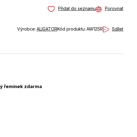
Přidat do seznamu
Porovnat
Sdílet
Výrobce:
ALIGATOR
Kód produktu:
AW12SR
vý řemínek zdarma