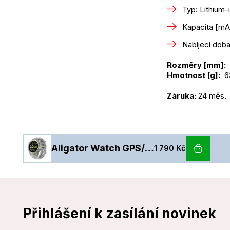
Typ: Lithium-
Kapacita [mA
Nabíjecí dob
Rozměry [mm]: 
Hmotnost [g]: 
 6
Záruka: 
24 měs.
Aligator Watch GPS/Elegant Band/Silver
1 790 Kč
Přihlášení k zasílání novinek