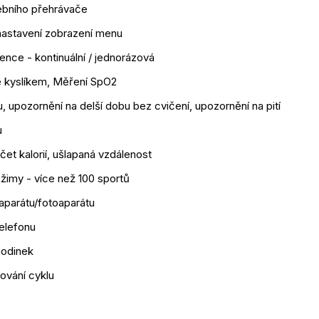
ebního přehrávače
 nastavení zobrazení menu
nce - kontinuální / jednorázová
e kyslíkem, Měření SpO2
u, upozornění na delší dobu bez cvičení, upozornění na pití
u
et kalorií, ušlapaná vzdálenost
žimy - více než 100 sportů
aparátu/fotoaparátu
elefonu
hodinek
dování cyklu