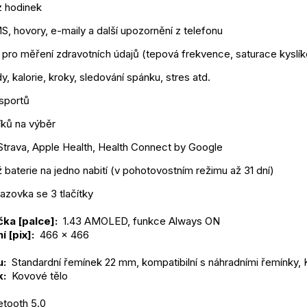
z hodinek
, hovory, e-maily a další upozornění z telefonu
 pro měření zdravotních údajů (tepová frekvence, saturace kyslí
y, kalorie, kroky, sledování spánku, stres atd.
 sportů
íků na výběr
 Strava, Apple Health, Health Connect by Google
 baterie na jedno nabití (v pohotovostním režimu až 31 dní)
azovka se 3 tlačítky
čka [palce]: 
 1.43 AMOLED, funkce Always ON
í [pix]: 
 466 x 466
: 
 Standardní řemínek 22 mm, kompatibilní s náhradními řemínky, K
: 
 Kovové tělo
etooth 5.0