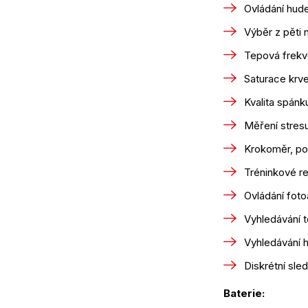
Ovládání hud
Výběr z pěti
Tepová frekve
Saturace krv
Kvalita spánk
Měření stres
Krokoměr, poč
Tréninkové re
Ovládání foto
Vyhledávání t
Vyhledávání 
Diskrétní sle
Baterie: