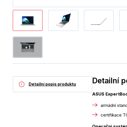
+ 1
Detailní 
Detailní popis produktu
ASUS ExpertBoo
armádní stan
certifikace 
Operační systém