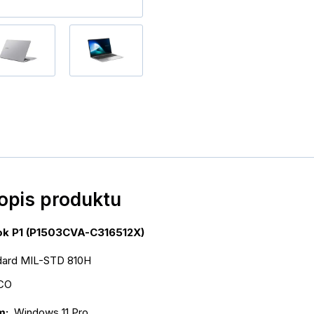
popis produktu
k P1 (P1503CVA-C316512X)
dard MIL-STD 810H
TCO
: 
 Windows 11 Pro