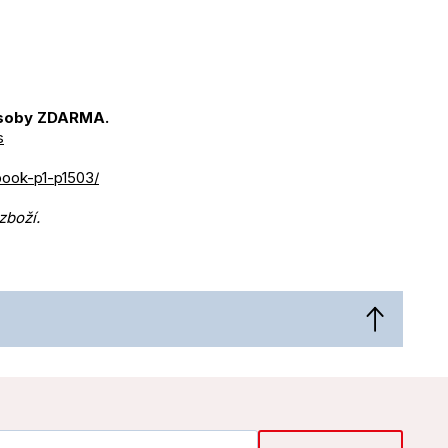
 osoby ZDARMA.
s
book-p1-p1503/
zboží.