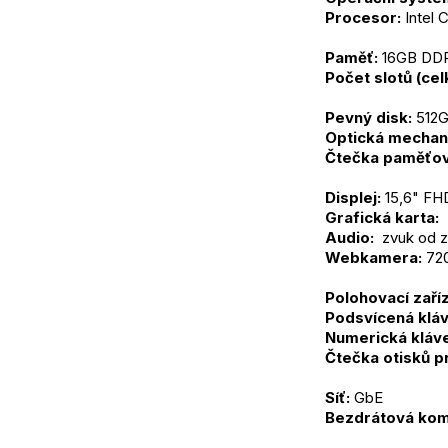
Procesor: 
Intel 
Paměť:
 16GB D
Počet slotů (ce
Pevný disk:
 512
Optická mechan
Čtečka paměťov
Displej:
 15,6" FH
Grafická karta: 
Audio: 
 zvuk od 
Webkamera:
 72
Polohovací zaříz
Podsvícená kláv
Numerická kláve
Čtečka otisků p
Síť:
 GbE
Bezdrátová kom