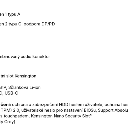
n 1 typu A
en 2 typu C, podpora DP/PD
binovaný audio konektor
ní slot Kensington
S1P, 3článková Li-ion
C, USB-C
čení:
 ochrana a zabezpečení HDD heslem uživatele, ochrana hesl
TPM) 2.0, uživatelské heslo pro nastavení BIOSu, Support Absolu
 s touchpadem, Kensington Nano Security Slot™
ty Grey)