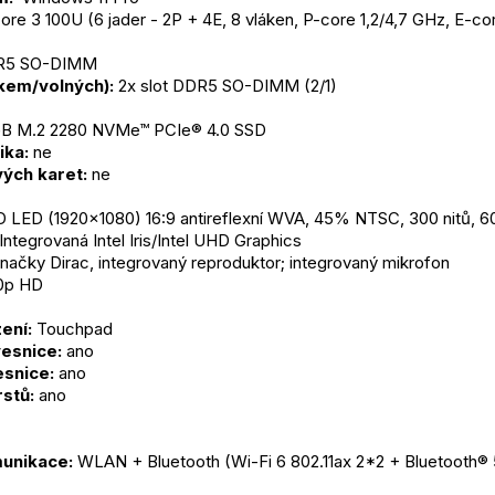
Core 3 100U (6 jader - 2P + 4E, 8 vláken, P-core 1,2/4,7 GHz, E-
DR5 SO-DIMM
lkem/volných):
 2x slot DDR5 SO-DIMM (2/1)
GB M.2 2280 NVMe™ PCIe® 4.0 SSD
ika:
 ne
ých karet:
 ne
D LED (1920x1080) 16:9 antireflexní WVA, 45% NTSC, 300 nitů, 
 Integrovaná Intel Iris/Intel UHD Graphics
značky Dirac, integrovaný reproduktor; integrovaný mikrofon
0p HD
ení:
 Touchpad
esnice:
 ano
snice:
 ano
rstů:
 ano
unikace:
 WLAN + Bluetooth (Wi-Fi 6 802.11ax 2*2 + Bluetooth® 