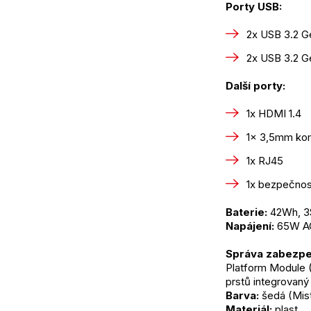
Porty USB:
2x USB 3.2 Ge
2x USB 3.2 G
Další porty:
1x HDMI 1.4
1x 3,5mm kom
1x RJ45
1x bezpečnost
Baterie:
 42Wh, 3
Napájení:
 65W A
Správa zabezpe
Platform Module (
prstů integrovaný
Barva:
 šedá (Mis
Materiál:
 plast