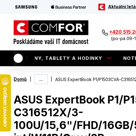
Aktuální letá
+420 515 
(po-pá 09-1
TELEFONY, TABLETY A HODINKY
NOT
|
...
|
Domů
ASUS ExpertBook P1/P1503CVA-C316512X
ASUS ExpertBook P1/P
C316512X/3-
100U/15,6"/FHD/16GB/