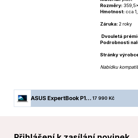
Rozměry:
 359,5
Hmotnost:
 cca 1
Záruka:
 2 roky
 Dvouletá prém
Podrobnosti nal
Stránky výrobce
Nabídku kompatibi
ASUS ExpertBook P1/P1503CVA-C316512X/3-100U/15,6"/FHD/16GB/512GB/Intel int/W11P/Gray/2R
17 990 Kč
Přihlášení k zasílání novinek