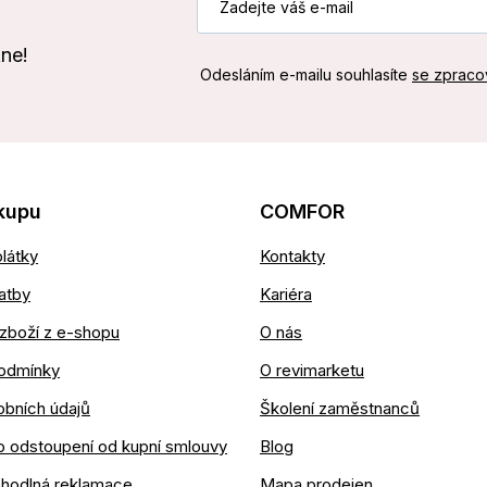
kne!
Odesláním e-mailu souhlasíte
se zpraco
kupu
COMFOR
látky
Kontakty
atby
Kariéra
zboží z e-shopu
O nás
odmínky
O revimarketu
obních údajů
Školení zaměstnanců
o odstoupení od kupní smlouvy
Blog
ohodlná reklamace
Mapa prodejen