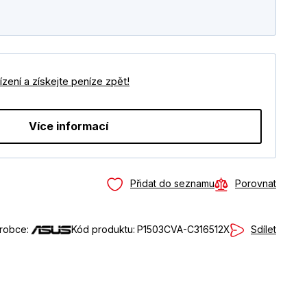
zení a získejte peníze zpět!
Více informací
Přidat do seznamu
Porovnat
Sdílet
robce:
Kód produktu:
P1503CVA-C316512X