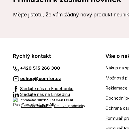
Mějte jistotu, že vám žádný nový produkt neuni
Rychlý kontakt
Vše o ná
Nákup na sp
+420 515 266 300
Možnosti pl
eshop@comfor.cz
Reklamace 
Sledujte nás na Facebooku
Sledujte nás na LinkedInu
Obchodní p
chráněno službou
reCAPTCHA
Ochrana soukromí
-
Smluvní podmínky
Ochrana os
Formulář pr
Formulář P