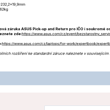
x232,2x19,9mm
,62kg
iová záruka ASUS Pick-up and Return pro IČO i soukromé
eznete zde:
https://www.asus.com/cz/event/bezstarostny_servi
:
https://www.asus.com/cz/laptops/for-work/expertbook/expert
lních rozšíření ke standardní záruce naleznete v souvisejícím 