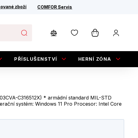
ované zboží
COMFOR Servis
PŘÍSLUŠENSTVÍ
HERNÍ ZÓNA
E
03CVA-C316512X) * armádní standard MIL-STD
erační systém: Windows 11 Pro Procesor: Intel Core