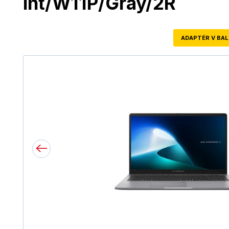
int/W11P/Gray/2R
ADAPTÉR V BAL