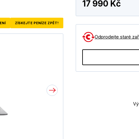
17 990 Kč
ENÍ
ZÍSKEJTE PENÍZE ZPĚT!
Odprodejte staré zaří
Vý