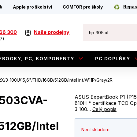
k
Repas
Apple pro školství
COMFOR pro školy
266 300
Naše prodejny
7)
EBOOKY, PC, KOMPONENTY
PC DOPLŇKY
/3-100U/15,6"/FHD/16GB/512GB/Intel int/W11P/Gray/2R
1503CVA-
ASUS ExpertBook P1 (P15
810H * certifikace TCO Op
3 100...
Celý popis
512GB/Intel
Není skladem