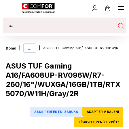
|
...
|
ASUS TUF Gaming A16/FA608UP-RV096W/R7-260/16"/WUXGA/16GB/1TB/RTX 5070/W11H/Gray/2R
Domů
ASUS TUF Gaming
A16/FA608UP-RV096W/R7-
260/16"/WUXGA/16GB/1TB/RTX
5070/W11H/Gray/2R
ASUS PERFEKTNÍ ZÁRUKA
ADAPTÉR V BALENÍ
ZÍSKEJTE PENÍZE ZPĚT!