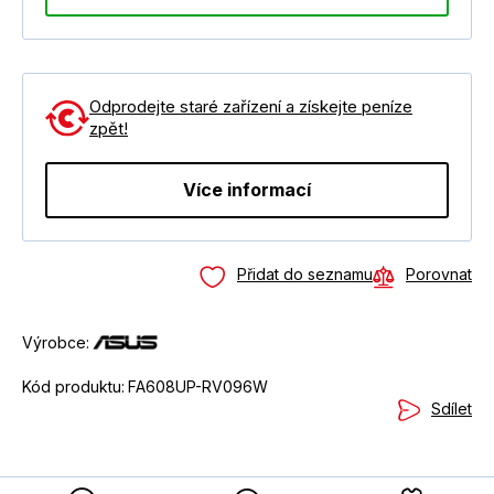
Odprodejte staré zařízení a získejte peníze
zpět!
Více informací
Přidat do seznamu
Porovnat
Výrobce:
Kód produktu:
FA608UP-RV096W
Sdílet