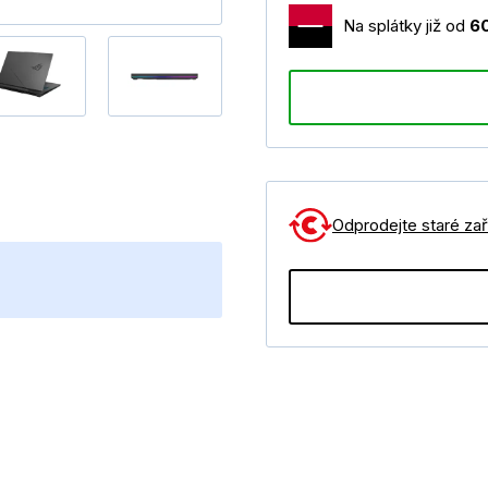
Na splátky již od
6
Odprodejte staré zaří