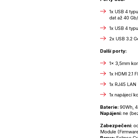
1x USB 4 typ
dat až 40 Gb/
1x USB 4 typ
2x USB 3.2 Ge
Další porty:
1x 3,5mm kom
1x HDMI 2.1 F
1x RJ45 LAN
1x napájecí k
Baterie:
 90Wh, 4
Napájení:
 ne (be
Zabezpečení:
 o
Module (Firmwar
Barva:
 Eclipse G