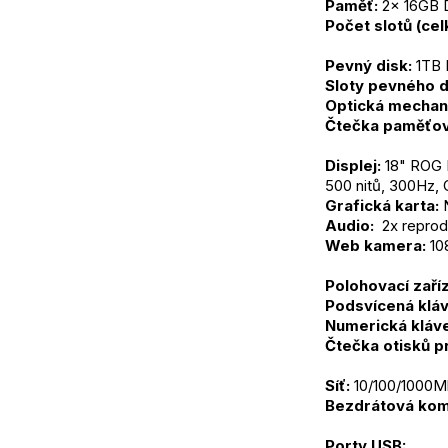
Paměť:
 2x 16GB
Počet slotů (ce
Pevný disk:
 1TB
Sloty pevného d
Optická mechan
Čtečka paměťov
Displej:
 18" ROG 
500 nitů, 300Hz, 
Grafická karta:
 
Audio: 
 2x reprod
Web kamera:
 1
Polohovací zaříz
Podsvícená kláv
Numerická kláve
Čtečka otisků p
Síť:
 10/100/1000M
Bezdrátová kom
Porty USB: