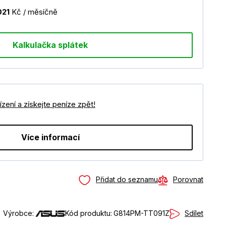
021
Kč / měsíčně
Kalkulačka splátek
zení a získejte peníze zpět!
Více informací
Přidat do seznamu
Porovnat
Sdílet
Výrobce:
Kód produktu:
G814PM-TT091Z