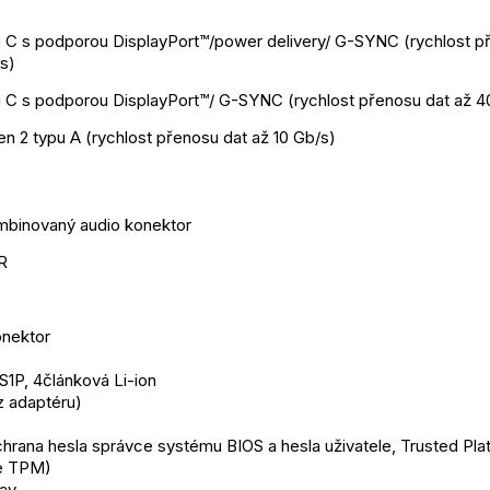
u C s podporou DisplayPort™/power delivery/ G-SYNC (rychlost př
s)
u C s podporou DisplayPort™/ G-SYNC (rychlost přenosu dat až 4
n 2 typu A (rychlost přenosu dat až 10 Gb/s)
binovaný audio konektor
R
onektor
S1P, 4článková Li-ion
z adaptéru)
chrana hesla správce systému BIOS a hesla uživatele, Trusted Plat
e TPM)
ray