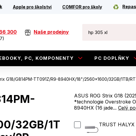
k
Repas
Apple pro školství
COMFOR pro školy
266 300
Naše prodejny
7)
EBOOKY, PC, KOMPONENTY
PC DOPLŇKY
rix G18/G814PM-TT091Z/R9-8940HX/18"/2560x1600/32GB/1TB/RT
814PM-
ASUS ROG Strix G18 (2025
*technologie Overstroke 
8940HX (16 jade...
Celý po
00/32GB/1T
TRUST HALYX 