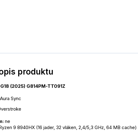
popis produktu
 G18 (2025) G814PM-TT091Z
a Aura Sync
Overstroke
m:
 ne
yzen 9 8940HX (16 jader, 32 vláken, 2,4/5,3 GHz, 64 MB cache)