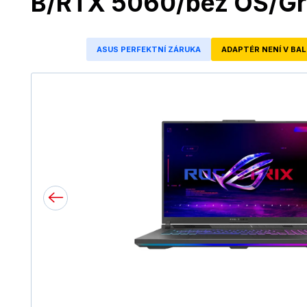
B/RTX 5060/bez OS/Gr
ASUS PERFEKTNÍ ZÁRUKA
ADAPTÉR NENÍ V BAL