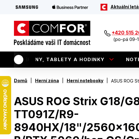
Aktuální letá
+420 515 
(po-pá 09-1
TELEFONY, TABLETY A HODINKY
NOT
|
|
|
Domů
Herní zóna
Herní notebooky
ASUS ROG St
ASUS ROG Strix G18/G
TT091Z/R9-
8940HX/18"/2560x16