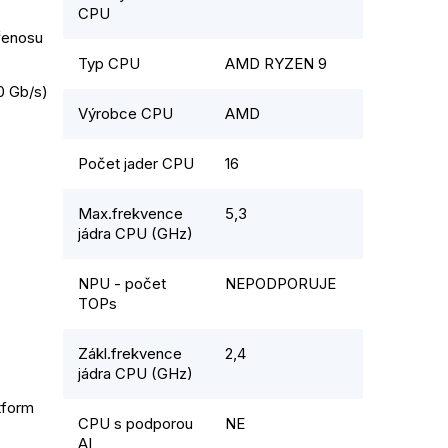
CPU
enosu 
Typ CPU
AMD RYZEN 9
0 Gb/s)
Výrobce CPU
AMD
Počet jader CPU
16
Max.frekvence
5,3
jádra CPU (GHz)
NPU - počet
NEPODPORUJE
TOPs
Zákl.frekvence
2,4
jádra CPU (GHz)
form 
CPU s podporou
NE
AI