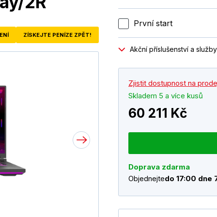
ay/2R
První start
ENÍ
ZÍSKEJTE PENÍZE ZPĚT!
Akční příslušenství a služby
Zjistit dostupnost na prod
Skladem 5 a více kusů
60 211 Kč
Doprava zdarma
Objednejte
do 17:00 dne 