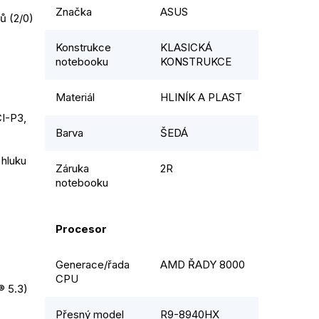
Značka
ASUS
ů (2/0)
Konstrukce
KLASICKÁ
notebooku
KONSTRUKCE
Materiál
HLINÍK A PLAST
I-P3, 
Barva
ŠEDÁ
 hluku
Záruka
2R
notebooku
Procesor
Generace/řada
AMD ŘADY 8000
CPU
® 5.3)
Přesný model
R9-8940HX