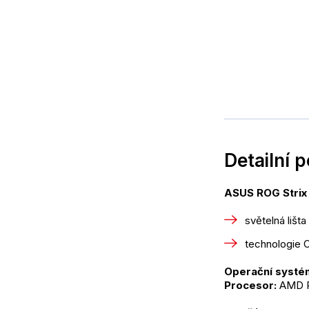
Detailní 
ASUS ROG Strix
světelná lišt
technologie 
Operační systé
Procesor: 
AMD R