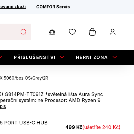
ované zboží
COMFOR Servis
PŘÍSLUŠENSTVÍ
HERNÍ ZÓNA
E
X 5060/bez OS/Gray/2R
) G814PM-TT091Z *světelná lišta Aura Sync
Operační systém: ne Procesor: AMD Ryzen 9
pis
5 PORT USB-C HUB
499 Kč
(ušetříte 240 Kč)