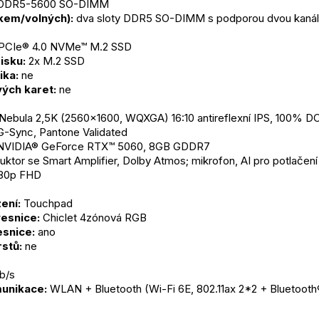
 DDR5-5600 SO-DIMM
lkem/volných):
 dva sloty DDR5 SO-DIMM s podporou dvou kanál
 PCIe® 4.0 NVMe™ M.2 SSD
isku:
 2x M.2 SSD
ika:
 ne
ých karet:
 ne
Nebula 2,5K (2560x1600, WQXGA) 16:10 antireflexní IPS, 100% DC
G-Sync, Pantone Validated
NVIDIA® GeForce RTX™ 5060, 8GB GDDR7
uktor se Smart Amplifier, Dolby Atmos; mikrofon, AI pro potlačení
080p FHD
ení:
 Touchpad
esnice:
 Chiclet 4zónová RGB
snice:
 ano
rstů:
 ne
b/s
unikace:
 WLAN + Bluetooth (Wi-Fi 6E, 802.11ax 2*2 + Bluetooth