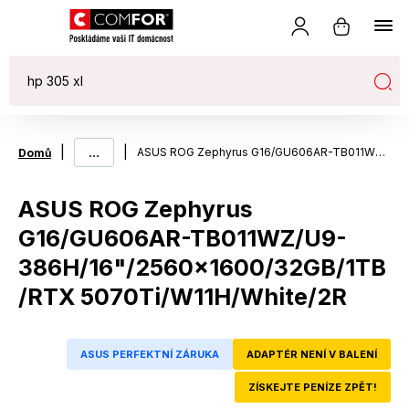
|
...
|
ASUS ROG Zephyrus G16/GU606AR-TB011WZ/U9-386H/16"/2560x1600/32GB/1TB/RTX 5070Ti/W11H/White/2R
Domů
ASUS ROG Zephyrus
G16/GU606AR-TB011WZ/U9-
386H/16"/2560x1600/32GB/1TB
/RTX 5070Ti/W11H/White/2R
ASUS PERFEKTNÍ ZÁRUKA
ADAPTÉR NENÍ V BALENÍ
ZÍSKEJTE PENÍZE ZPĚT!