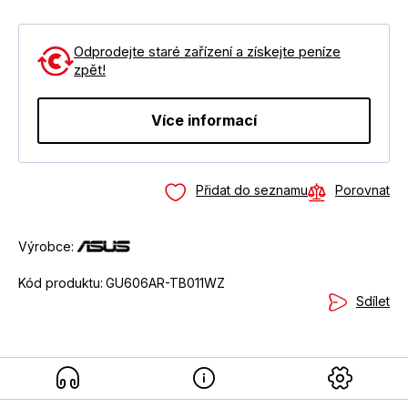
Odprodejte staré zařízení a získejte peníze
zpět!
Více informací
Přidat do seznamu
Porovnat
Výrobce:
Kód produktu:
GU606AR-TB011WZ
Sdílet