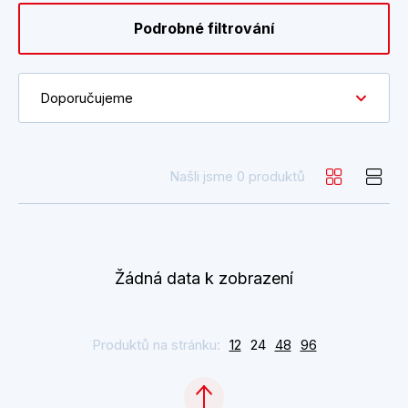
Podrobné filtrování
Doporučujeme
Našli jsme 0 produktů
Žádná data k zobrazení
Produktů na stránku:
12
24
48
96