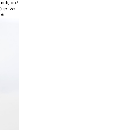
nutí, což
ťuje, že
dí.