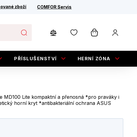
ované zboží
COMFOR Servis
PŘÍSLUŠENSTVÍ
HERNÍ ZÓNA
E
MD100 Lite kompaktní a přenosná *pro praváky i
tický horní kryt *antibakteriální ochrana ASUS