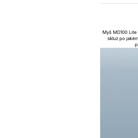
Myš MD100 Lite j
skluz po jakém
p