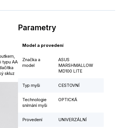
Parametry
Model a provedení
outkem,
Značka a
ASUS
i typu AA
model
MARSHMALLOW
tlačítka
MD100 LITE
ký skluz
Typ myši
CESTOVNÍ
Technologie
OPTICKÁ
snímání myši
Provedení
UNIVERZÁLNÍ