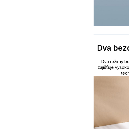
Dva bezd
Dva režimy be
zajišťuje vysok
tech