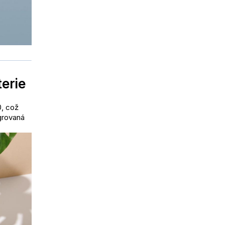
erie
0, což
grovaná