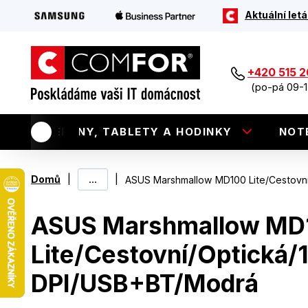
Aktuální letá
+420 515 
(po-pá 09-1
TELEFONY, TABLETY A HODINKY
NOT
|
...
|
Domů
ASUS Marshmallow MD100 Lite/Cestovn
ASUS Marshmallow MD
Lite/Cestovní/Optická/
DPI/USB+BT/Modrá