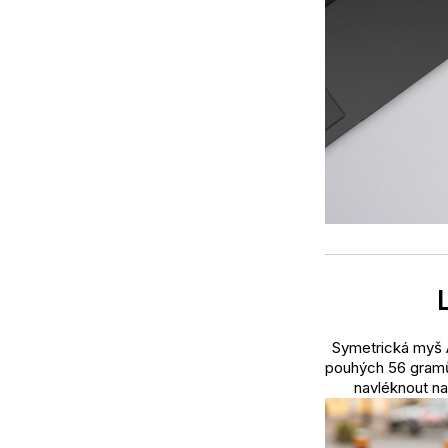
Symetrická myš A
pouhých 56 gramů
navléknout na