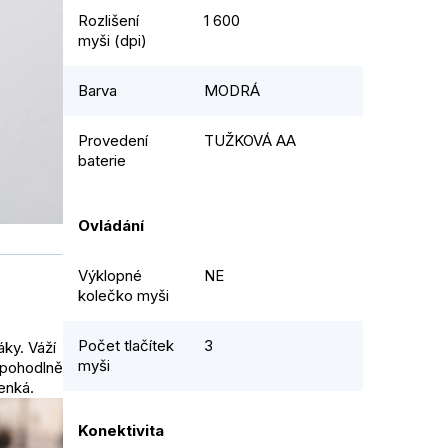
Rozlišení
1 600
myši (dpi)
Barva
MODRÁ
Provedení
TUŽKOVÁ AA
baterie
Ovládání
Výklopné
NE
kolečko myši
Počet tlačítek
3
ky. Váží
myši
 pohodlně
enká.
Konektivita