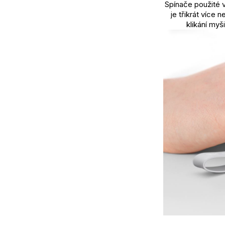
Spínače použité 
je třikrát více 
klikání myš