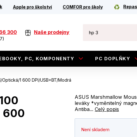
k
Repas
Apple pro školství
COMFOR pro školy
266 300
Naše prodejny
7)
EBOOKY, PC, KOMPONENTY
PC DOPLŇKY
í/Optická/1 600 DPI/USB+BT/Modrá
100
ASUS Marshmallow Mouse 
leváky *vyměnitelný magne
Antiba...
Celý popis
1 600
Není skladem