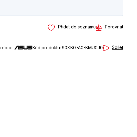
Přidat do seznamu
Porovnat
Sdílet
robce:
Kód produktu:
90XB07A0-BMU0J0