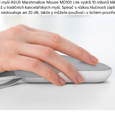
v myši ASUS Marshmallow Mouse MD100 Lite vydrží 10 milionů klik
než u tradičních kancelářských myší. Spínač s nízkou hlučností zajiš
i nedosahuje ani 20 dB, takže ji můžete používat i v tichém prostře