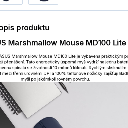
popis produktu
S Marshmallow Mouse MD100 Lite
ASUS Marshmallow Mouse MD100 Lite je vybavena praktickým p
ejí přenášení. Tato energeticky úsporná myš vydrží na jednu bateri
avena spínači se životností 10 milionů kliknutí. Rychlým stisknutím 
 mezi třemi úrovněmi DPI a 100% teflonové nožičky zajišťují hlad
myši po jakémkoli rovném povrchu.