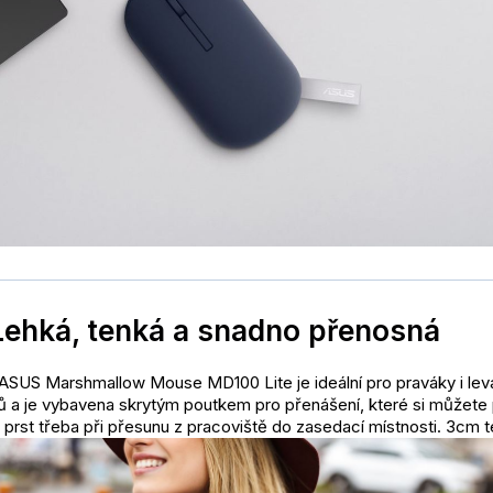
Lehká, tenká a snadno přenosná
SUS Marshmallow Mouse MD100 Lite je ideální pro praváky i levá
 a je vybavena skrytým poutkem pro přenášení, které si můžete
 prst třeba při přesunu z pracoviště do zasedací místnosti. 3cm t