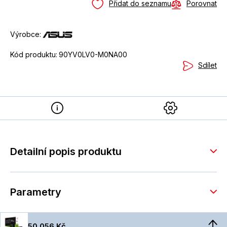
Přidat do seznamu
Porovnat
Výrobce:
Kód produktu:
90YV0LV0-M0NA00
Sdílet
Detailní popis produktu
Parametry
50 056 Kč