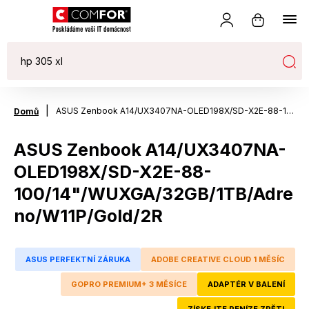
|
ASUS Zenbook A14/UX3407NA-OLED198X/SD-X2E-88-100/14"/WUXGA/32GB/1TB/Adreno/W11P/Gold/2R
Domů
ASUS Zenbook A14/UX3407NA-
OLED198X/SD-X2E-88-
100/14"/WUXGA/32GB/1TB/Adre
no/W11P/Gold/2R
ASUS PERFEKTNÍ ZÁRUKA
ADOBE CREATIVE CLOUD 1 MĚSÍC
GOPRO PREMIUM+ 3 MĚSÍCE
ADAPTÉR V BALENÍ