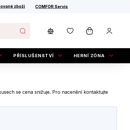
ované zboží
COMFOR Servis
PŘÍSLUŠENSTVÍ
HERNÍ ZÓNA
E
e kusech se cena snižuje. Pro nacenění kontaktujte