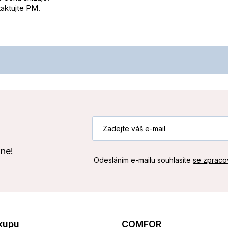
aktujte PM.
kne!
Odesláním e-mailu souhlasíte
se zpraco
kupu
COMFOR