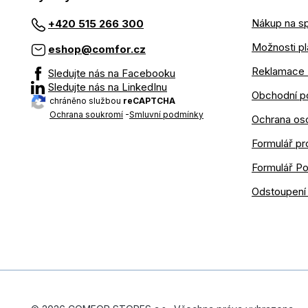
Nákup na sp
+420 515 266 300
Možnosti pl
eshop@comfor.cz
Reklamace 
Sledujte nás na Facebooku
Sledujte nás na LinkedInu
Obchodní p
chráněno službou
reCAPTCHA
Ochrana soukromí
-
Smluvní podmínky
Ochrana os
Formulář pr
Formulář P
Odstoupení