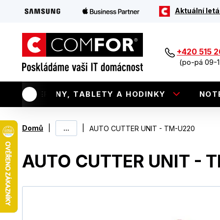
Aktuální letá
+420 515 
(po-pá 09-1
TELEFONY, TABLETY A HODINKY
NOT
|
...
|
Domů
AUTO CUTTER UNIT - TM-U220
AUTO CUTTER UNIT - 