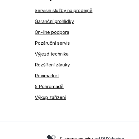
Servisní služby na prodejně
Garanční prohlídky
On-line podpora
Pozáruční servis
Výjezd technika
Rozšíření záruky
Revimarket
5 Pohromadě
Výkup zařízení
E-shopy na míru
od PUXdesign.