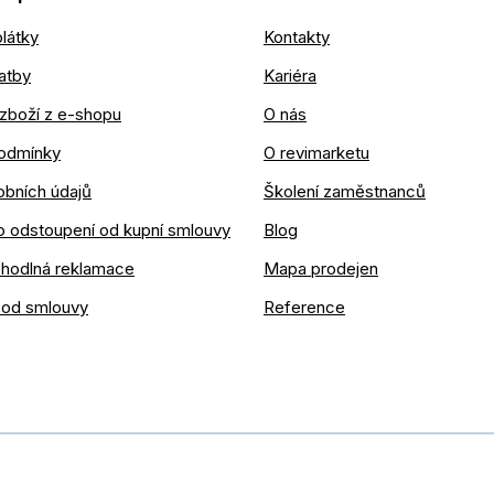
látky
Kontakty
atby
Kariéra
zboží z e-shopu
O nás
odmínky
O revimarketu
obních údajů
Školení zaměstnanců
o odstoupení od kupní smlouvy
Blog
ohodlná reklamace
Mapa prodejen
 od smlouvy
Reference