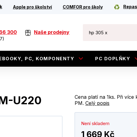
k
Repas
Apple pro školství
COMFOR pro školy
266 300
Naše prodejny
7)
EBOOKY, PC, KOMPONENTY
PC DOPLŇKY
TM-U220
Cena platí na 1ks. Při víc
PM.
Celý popis
Není skladem
1 669 Kč