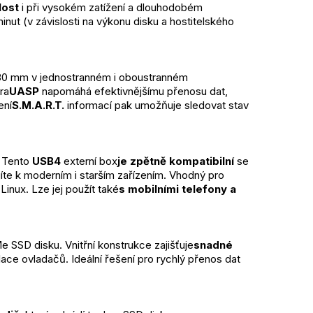
lost
 i při vysokém zatížení a dlouhodobém 
inut (v závislosti na výkonu disku a hostitelského 
280 mm v jednostranném i oboustranném 
ra
UASP
 napomáhá efektivnějšímu přenosu dat, 
ení
S.M.A.R.T.
 informací pak umožňuje sledovat stav 
 Tento 
USB4
 externí box
je zpětně kompatibilní
 se 
jíte k moderním i starším zařízením. Vhodný pro 
nux. Lze jej použít také
s mobilními telefony a 
 SSD disku. Vnitřní konstrukce zajišťuje
snadné 
lace ovladačů. Ideální řešení pro rychlý přenos dat 