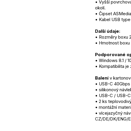
• Vyšší povrchová
okolí.
• Čipset ASMed
• Kabel USB type 
Další údaje:
• Rozměry boxu 2
• Hmotnost boxu 1
Podporované op
• Windows 8.1 / 10
• Kompatibilita j
Balení
 v kartono
• USB-C 40Gbps e
• silikonový návle
• USB-C / USB-C 
• 2 ks teplovodiv
• montážní materi
• vícejazyčný náv
CZ/DE/DK/ENG/E