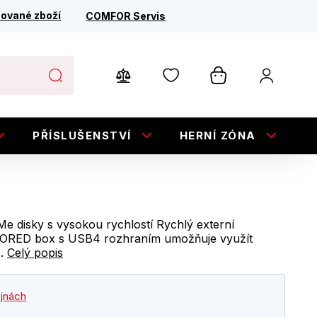
ované zboží
COMFOR Servis
PŘÍSLUŠENSTVÍ
HERNÍ ZÓNA
E
 disky s vysokou rychlostí Rychlý externí
ED box s USB4 rozhraním umožňuje využít
..
Celý popis
ejnách