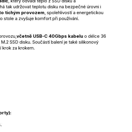
adič
, který odvádí teplo z SSD disku a 
á tak udržovat teplotu disku na bezpečné úrovni i 
to tichým provozem
, spolehlivostí a energetickou 
o stole a zvyšuje komfort při používání.
 provozu,
včetně USB-C 40Gbps kabelu
 o délce 36 
i M.2 SSD disku. Součástí balení je také silikonový 
í krok za krokem.
rty):
.