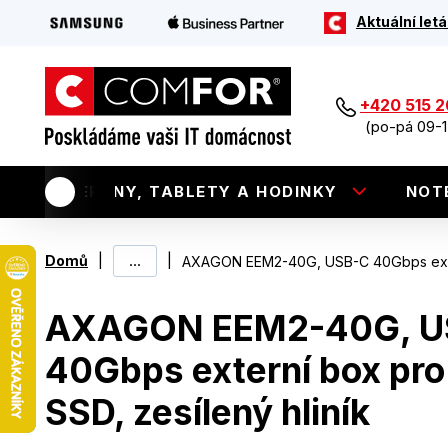
Aktuální letá
+420 515 
(po-pá 09-1
TELEFONY, TABLETY A HODINKY
NOT
|
...
|
Domů
AXAGON EEM2-40G, USB-C 40Gbps exter
AXAGON EEM2-40G, U
40Gbps externí box pr
SSD, zesílený hliník