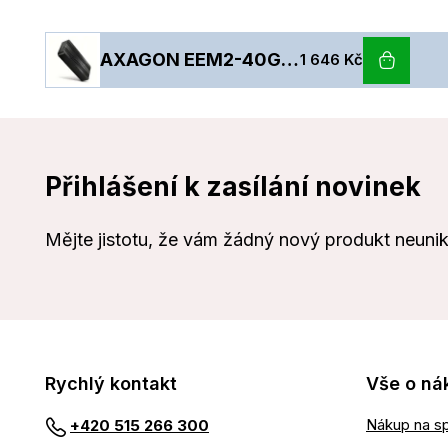
AXAGON EEM2-40G, USB-C 40Gbps externí box pro M.2 NVMe SSD, zesílený hliník
1 646 Kč
Přihlášení k zasílání novinek
Mějte jistotu, že vám žádný nový produkt neuni
Rychlý kontakt
Vše o ná
Nákup na sp
+420 515 266 300