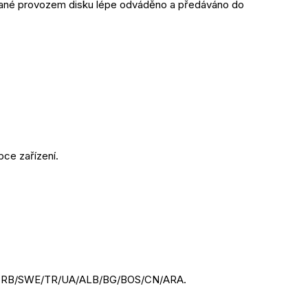
ované provozem disku lépe odváděno a předáváno do 
bce zařízení.
/SRB/SWE/TR/UA/ALB/BG/BOS/CN/ARA.