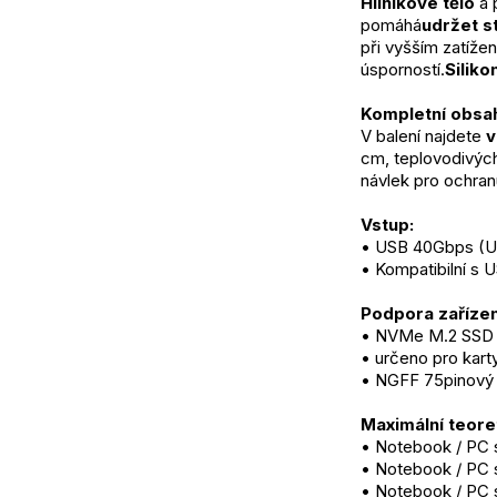
Hliníkové tělo
 a
pomáhá
udržet s
při vyšším zatížen
úsporností.
Siliko
Kompletní obsah
V balení najdete 
v
cm, teplovodivýc
návlek pro ochran
Vstup:
• USB 40Gbps (U
• Kompatibilní s 
Podpora zařízen
• NVMe M.2 SSD 
• určeno pro kar
• NGFF 75pinový M
Maximální teoret
• Notebook / PC 
• Notebook / PC 
• Notebook / PC s