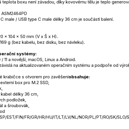
 teplota boxu není závadou, díky kovovému tělu je teplo gener
ia ASM2464PD
C male / USB type C male délky 36 cm je součástí balení.
0 x 104 x 50 mm (V x Š x H).
69 g (bez kabelu, bez disku, bez návleku).
erační systémy:
 / 11 a novější, macOS, Linux a Android.
e závislá na aktualizovaném operačním systému a podpoře od výro
vé krabičce s otvorem pro zavěšení
obsahuje:
xterní box pro M.2 SSD,
k,
kabel délky 36 cm,
ých podložek,
ál a šroubovák,
od 
SP/EST/FIN/FR/GR/HR/HU/IT/LT/LV/NL/NOR/PL/PT/RO/SK/SLO