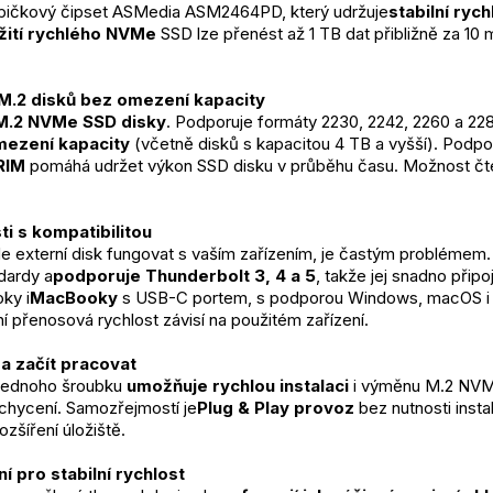
pičkový čipset ASMedia ASM2464PD, který udržuje
stabilní rych
žití rychlého NVMe 
SSD lze přenést až 1 TB dat přibližně za 10 m
.2 disků bez omezení kapacity
M.2 NVMe SSD disky
. Podporuje formáty 2230, 2242, 2260 a 2
mezení kapacity
 (včetně disků s kapacitou 4 TB a vyšší). Podpo
RIM
 pomáhá udržet výkon SSD disku v průběhu času. Možnost čt
i s kompatibilitou
de externí disk fungovat s vaším zařízením, je častým problémem.
dardy a
podporuje Thunderbolt 3, 4 a 5
, takže jej snadno připo
ky i
MacBooky
 s USB-C portem, s podporou Windows, macOS i Li
í přenosová rychlost závisí na použitém zařízení.
k a začít pracovat
jednoho šroubku 
umožňuje rychlou instalaci
 i výměnu M.2 NVMe
uchycení. Samozřejmostí je
Plug & Play provoz
 bez nutnosti insta
ozšíření úložiště.
í pro stabilní rychlost 