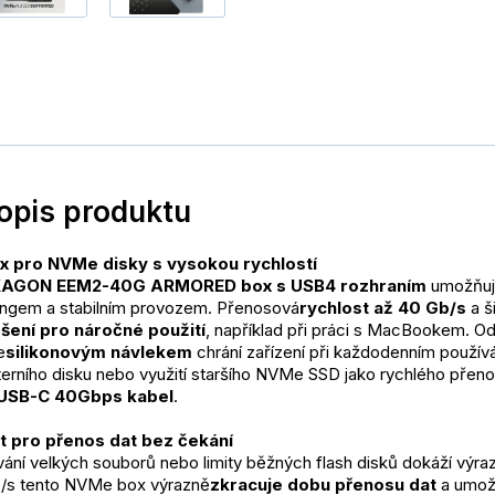
popis produktu
x pro NVMe disky s vysokou rychlostí
AGON EEM2-40G ARMORED box s USB4 rozhraním
 umožňuj
lingem a stabilním provozem. Přenosová
rychlost až 40 Gb/s
 a 
ešení pro náročné použití
, například při práci s MacBookem. Od
e
silikonovým návlekem
 chrání zařízení při každodenním používá
terního disku nebo využití staršího NVMe SSD jako rychlého přenos
USB-C 40Gbps kabel
.
 pro přenos dat bez čekání
ání velkých souborů nebo limity běžných flash disků dokáží výrazn
Gb/s tento NVMe box výrazně
zkracuje dobu přenosu dat
 a umož