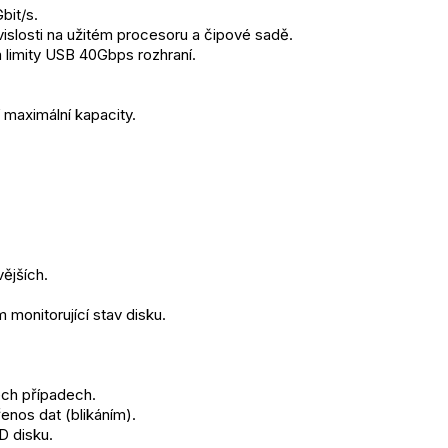
bit/s.
závislosti na užitém procesoru a čipové sadě.
 limity USB 40Gbps rozhraní.
aximální kapacity.
ějších.
monitorující stav disku.
ech případech.
řenos dat (blikáním).
D disku.