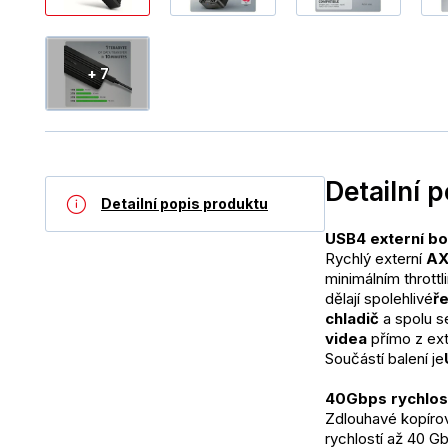
+ 7
Detailní 
Detailní popis produktu
USB4 externí bo
Rychlý externí 
AX
minimálním thrott
dělají spolehlivé
ř
chladič
 a spolu s
videa
 přímo z ex
Součástí balení je
40Gbps rychlost
Zdlouhavé kopírov
rychlostí až 40 