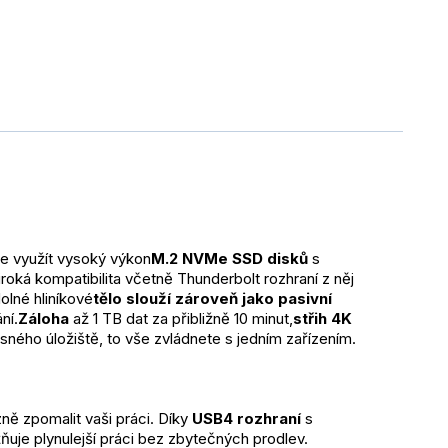
e využít vysoký výkon
M.2 
NVMe
 SSD disků
 s 
široká kompatibilita včetně Thunderbolt rozhraní z něj 
olné hliníkové
tělo slouží zároveň jako pasivní 
ní.
Záloha
 až 1 TB dat za přibližně 10 minut,
střih 4K 
ného úložiště, to vše zvládnete s jedním zařízením. 
ě zpomalit vaši práci. Díky 
USB4 rozhraní
 s 
ňuje plynulejší práci bez zbytečných prodlev. 