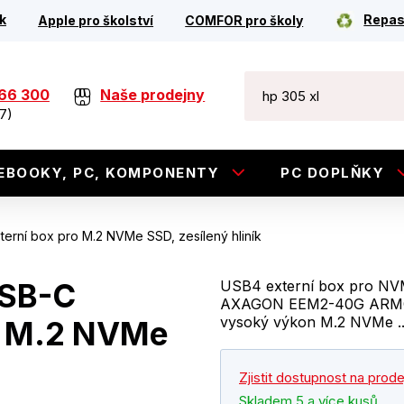
k
Repas
Apple pro školství
COMFOR pro školy
266 300
Naše prodejny
7)
EBOOKY, PC, KOMPONENTY
PC DOPLŇKY
ní box pro M.2 NVMe SSD, zesílený hliník
SB-C
USB4 externí box pro NVMe
AXAGON EEM2-40G ARMOR
vysoký výkon M.2 NVMe .
o M.2 NVMe
Zjistit dostupnost na prod
Skladem 5 a více kusů