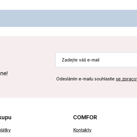
kne!
Odesláním e-mailu souhlasíte
se zpraco
kupu
COMFOR
látky
Kontakty