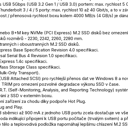
 USB 5Gbps (USB 3.2 Gen 1 / USB 3.0) portem: max. rychlost 5 G
Thunderbolt 3 / 4 / 5 porty: max. rychlost 10 až 40 Gbit/s, a to v 
ost / přenosová rychlost boxu kolem 4000 MB/s (4 GB/s) je dána
nebo B+M key NVMe (PCI Express) M.2 SSD disků bez omezení m
sků rozměrů - 2230, 2242, 2260, 2280 mm.
tranných i oboustranných M.2 SSD disků.
press Base Specification Revision 4.0 specifikaci.
al Serial Bus 4 Revision 1.0 specifikaci.
press 1.4c specifikaci.
ass Storage Class specifikaci.
ulk-Only Transport).
USB Attached SCSI) pro rychlejší přenos dat ve Windows 8 a nov
 TRIM pro omezení pozvolné degradace výkonu SSD v čase.
.T. (Self-Monitoring, Analysis, and Reporting Technology) systém 
ání z SSD v externím boxu.
ní zařízení za chodu díky podpoře Hot Plug.
ug and Play.
B sběrnici až 900 mA z jednoho USB portu zcela dostačuje ve vš
da indikující připojení k USB portu počítače (trvalým svitem) a p
é tělo a teplovodivá podložka napomáhají lepšímu chlazení M.2 SS