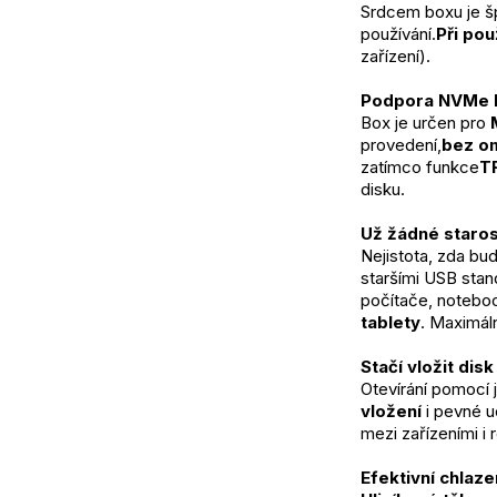
Srdcem boxu je š
používání.
Při pou
zařízení).
Podpora NVMe M
Box je určen pro 
provedení,
bez o
zatímco funkce
T
disku.
Už žádné starost
Nejistota, zda bu
staršími USB stan
počítače, noteboo
tablety
. Maximáln
Stačí vložit dis
Otevírání pomocí 
vložení
 i pevné 
mezi zařízeními i r
Efektivní chlazen