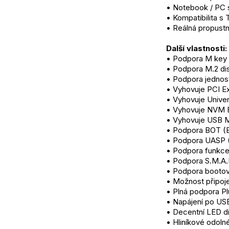
• Notebook / PC s
• Kompatibilita s 
• Reálná propustn
Další vlastnosti:
• Podpora M key 
• Podpora M.2 di
• Podpora jednos
• Vyhovuje PCI Ex
• Vyhovuje Univers
• Vyhovuje NVM Ex
• Vyhovuje USB M
• Podpora BOT (B
• Podpora UASP (
• Podpora funkce
• Podpora S.M.A.R
• Podpora bootov
• Možnost připoje
• Plná podpora Pl
• Napájení po US
• Decentní LED dio
• Hliníkové odoln