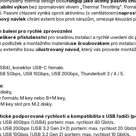
 promyšlený thermal design boxu
fungují jako účinný pasivní chl
tabilní výkon
 bez zpomalování vlivem „Thermal Throttling". Pomáh
í. Pasivní chlazení vyniká oproti aktivnímu (s ventilátorem)
napros
nový návlek
 chrání externí box proti nárazům, omezuje klouzání p
 balení pro rychlé zprovoznění
eškeré příslušenství
 pro snadnou instalaci a rychlé uvedení do
h podložek a montážního materiálu
se šroubovákem
 pro instalac
u externího boxu a
ilustrovaný návod
, který vás provede montáž
SB4), konektor USB-C female.
USB 5Gbps, USB 10Gbps, USB 20Gbps, Thunderbolt 3 / 4 / 5.
í:
disky,
ty formátu M key nebo B+M key,
 key slot pro M.2 disky.
ické podporované rychlosti a kompatibilita s USB řadiči (po
s USB 40Gbps (USB4) portem: max. rychlost 40 Gbit/s.
s USB 20Gbps (USB 3.2 Gen 2x2) portem: max. rychlost 20 Gbit/s
 USB 10Gbps (USB 3.2 Gen 2) portem: max. rychlost 10 Gbit/s.