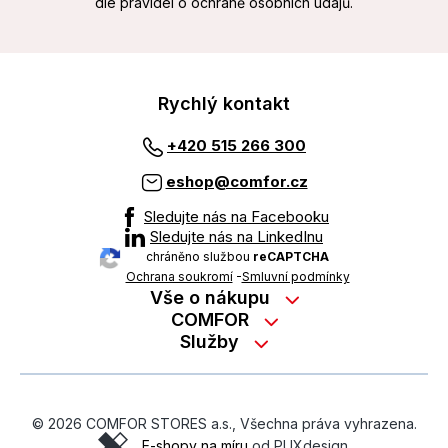
dle pravidel o ochraně osobních údajů.
Rychlý kontakt
+420 515 266 300
eshop@comfor.cz
Sledujte nás na Facebooku
Sledujte nás na LinkedInu
chráněno službou
reCAPTCHA
Ochrana soukromí
-
Smluvní podmínky
Vše o nákupu
Nákup na splátky
COMFOR
Služby
Kontakty
Možnosti platby
Servisní služby na prodejně
Kariéra
Reklamace zboží z e-shopu
Garanční prohlídky
O nás
Obchodní podmínky
© 2026 COMFOR STORES a.s., Všechna práva vyhrazena.
On-line podpora
O revimarketu
E-shopy na míru
od PUXdesign.