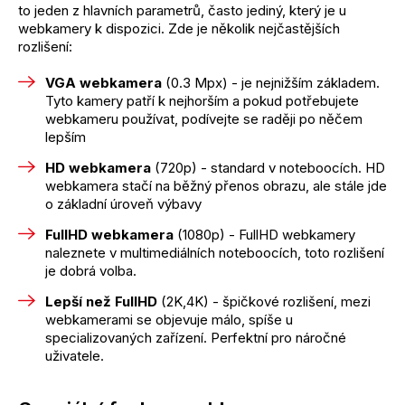
to jeden z hlavních parametrů, často jediný, který je u
webkamery k dispozici. Zde je několik nejčastějších
rozlišení:
VGA webkamera
(0.3 Mpx) - je nejnižším základem.
Tyto kamery patří k nejhorším a pokud potřebujete
webkameru používat, podívejte se raději po něčem
lepším
HD webkamera
(720p) - standard v noteboocích. HD
webkamera stačí na běžný přenos obrazu, ale stále jde
o základní úroveň výbavy
FullHD webkamera
(1080p) - FullHD webkamery
naleznete v multimediálních noteboocích, toto rozlišení
je dobrá volba.
Lepší než FullHD
(2K,4K) - špičkové rozlišení, mezi
webkamerami se objevuje málo, spíše u
specializovaných zařízení. Perfektní pro náročné
uživatele.