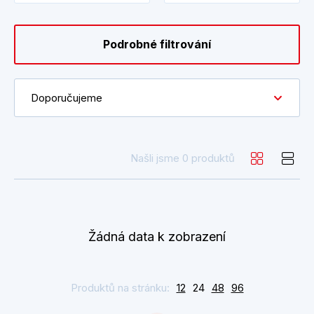
Podrobné filtrování
Doporučujeme
Našli jsme 0 produktů
Žádná data k zobrazení
Produktů na stránku:
12
24
48
96