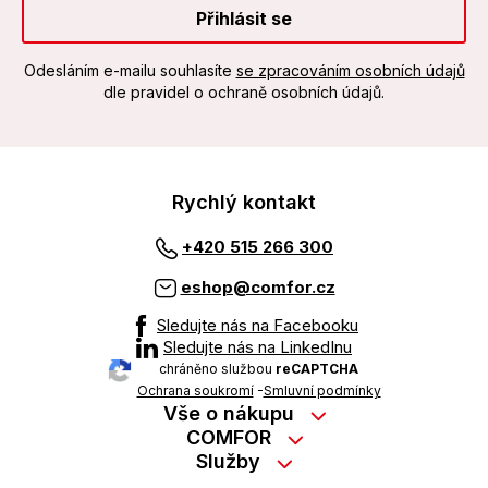
Přihlásit se
Odesláním e-mailu souhlasíte
se zpracováním osobních údajů
dle pravidel o ochraně osobních údajů.
Rychlý kontakt
+420 515 266 300
eshop@comfor.cz
Sledujte nás na Facebooku
Sledujte nás na LinkedInu
chráněno službou
reCAPTCHA
Ochrana soukromí
-
Smluvní podmínky
Vše o nákupu
Nákup na splátky
COMFOR
Služby
Kontakty
Možnosti platby
Servisní služby na prodejně