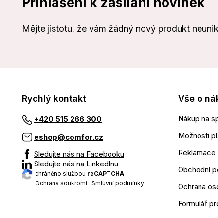
Přihlášení k zasílání novinek
Mějte jistotu, že vám žádný nový produkt neuni
Rychlý kontakt
Vše o ná
Nákup na sp
+420 515 266 300
Možnosti pl
eshop@comfor.cz
Reklamace 
Sledujte nás na Facebooku
Sledujte nás na LinkedInu
Obchodní p
chráněno službou
reCAPTCHA
Ochrana soukromí
-
Smluvní podmínky
Ochrana os
Formulář pr