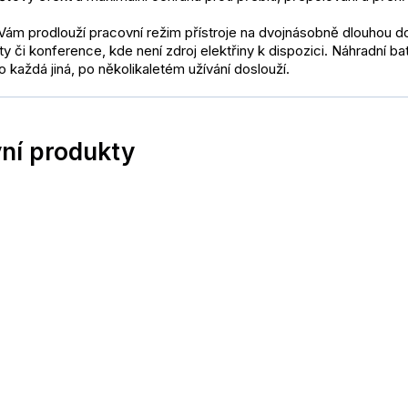
 Vám prodlouží pracovní režim přístroje na dvojnásobně dlouhou do
sty či konference, kde není zdroj elektřiny k dispozici. Náhradní b
ko každá jiná, po několikaletém užívání doslouží.
vní produkty