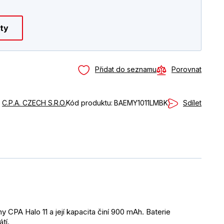
kty
Přidat do seznamu
Porovnat
Sdílet
:
C.P.A. CZECH S.R.O.
Kód produktu:
BAEMY1011LMBK
PA Halo 11 a její kapacita činí 900 mAh. Baterie 
tí.