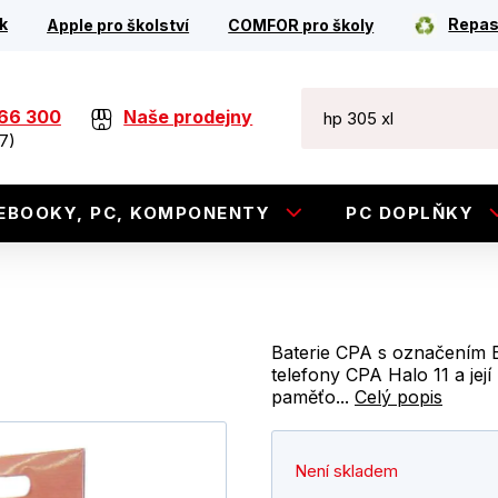
k
Repas
Apple pro školství
COMFOR pro školy
266 300
Naše prodejny
7)
EBOOKY, PC, KOMPONENTY
PC DOPLŇKY
Baterie CPA s označením 
telefony CPA Halo 11 a jej
paměťo...
Celý popis
Není skladem