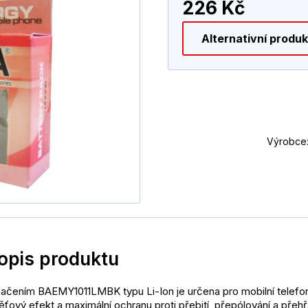
226 Kč
Alternativní produ
Výrobce
popis produktu
ačením BAEMY1011LMBK typu Li-Ion je určena pro mobilní telefony C
ťový efekt a maximální ochranu proti přebití, přepólování a přehřá