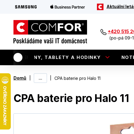
Aktuální letá
+420 515 
(po-pá 09-1
TELEFONY, TABLETY A HODINKY
NOT
|
...
|
Domů
CPA baterie pro Halo 11
CPA baterie pro Halo 11