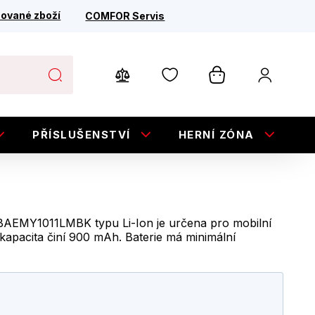
ované zboží
COMFOR Servis
PŘÍSLUŠENSTVÍ
HERNÍ ZÓNA
E
BAEMY1011LMBK typu Li-Ion je určena pro mobilní
í kapacita činí 900 mAh. Baterie má minimální