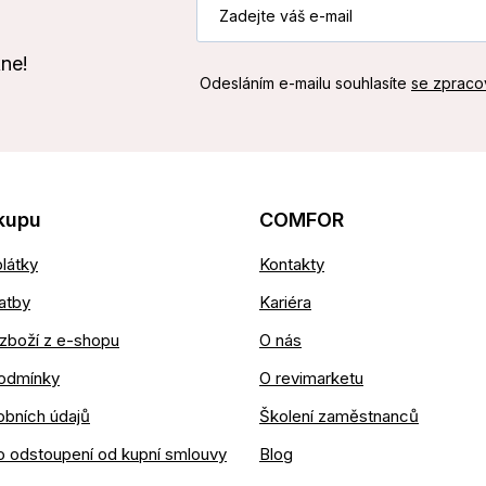
kne!
Odesláním e-mailu souhlasíte
se zpraco
kupu
COMFOR
látky
Kontakty
atby
Kariéra
zboží z e-shopu
O nás
odmínky
O revimarketu
obních údajů
Školení zaměstnanců
o odstoupení od kupní smlouvy
Blog