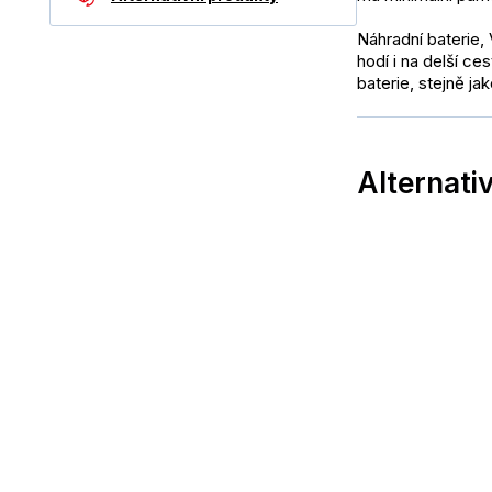
Náhradní baterie,
hodí i na delší ce
baterie, stejně ja
Alternati