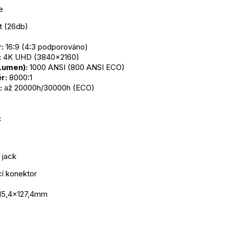
e
t (26db)
:
 16:9 (4:3 podporováno)
:
 4K UHD (3840x2160)
 Lumen):
 1000 ANSI (800 ANSI ECO)
r:
 8000:1
:
 až 20000h/30000h (ECO)
:
 jack
cí konektor
15,4x127,4mm