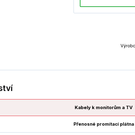
Výrobc
ství
Kabely k monitorům a TV
Přenosné promítací plátna