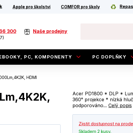
k
Repas
Apple pro školství
COMFOR pro školy
266 300
Naše prodejny
7)
EBOOKY, PC, KOMPONENTY
PC DOPLŇKY
1000Lm,4K2K, HDMI
0Lm,4K2K,
Acer PD1800 * DLP * LumiS
360° projekce * nízká hluč
podporováno...
Celý popis
Zjistit dostupnost na prod
Skladem 2 kusy.