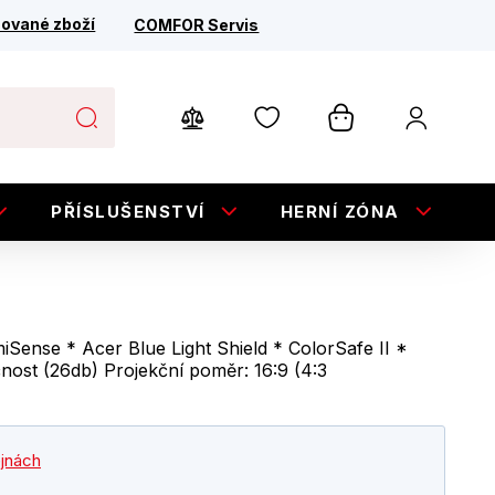
ované zboží
COMFOR Servis
PŘÍSLUŠENSTVÍ
HERNÍ ZÓNA
E
ense * Acer Blue Light Shield * ColorSafe II *
nost (26db) Projekční poměr: 16:9 (4:3
ejnách