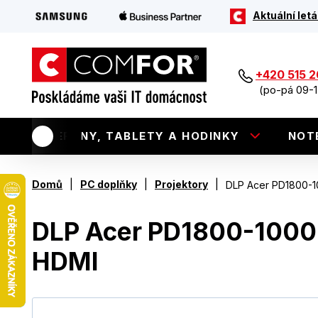
Aktuální letá
+420 515 
(po-pá 09-1
TELEFONY, TABLETY A HODINKY
NOT
|
|
|
Domů
PC doplňky
Projektory
DLP Acer PD1800-
DLP Acer PD1800-100
HDMI