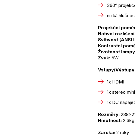
360° projekc
nízká hlučnos
Projekční poměr
Nativní rozlišení
Svítivost (ANSI
Kontrastní pomě
Životnost lampy
Zvuk:
 5W
Vstupy/Výstupy
1x HDMI
1x stereo mini
1x DC napáje
Rozměry:
 238x2
Hmotnost:
 2,3kg
Záruka:
 2 roky