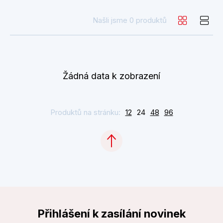
Našli jsme 0 produktů
Žádná data k zobrazení
Produktů na stránku:
12
24
48
96
Přihlášení k zasílání novinek