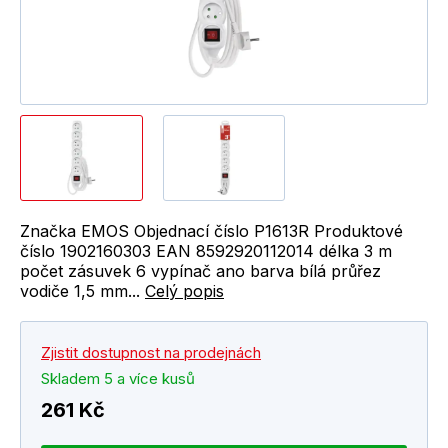
Značka EMOS Objednací číslo P1613R Produktové
číslo 1902160303 EAN 8592920112014 délka 3 m
počet zásuvek 6 vypínač ano barva bílá průřez
vodiče 1,5 mm...
Celý popis
Zjistit dostupnost na prodejnách
Skladem 5 a více kusů
261 Kč