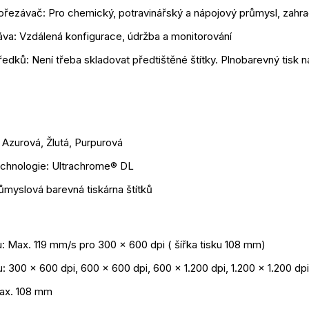
řezávač: Pro chemický, potravinářský a nápojový průmysl, zahradn
va: Vzdálená konfigurace, údržba a monitorování
edků: Není třeba skladovat předtištěné štítky. Plnobarevný tisk n
 Azurová, Žlutá, Purpurová
echnologie: Ultrachrome® DL
ůmyslová barevná tiskárna štítků
u: Max. 119 mm/s pro 300 x 600 dpi ( šířka tisku 108 mm)
ku: 300 x 600 dpi, 600 x 600 dpi, 600 x 1.200 dpi, 1.200 x 1.200 dpi
max. 108 mm