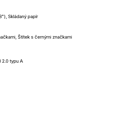
8"), Skládaný papír
načkami, Štítek s černými značkami
 2.0 typu A