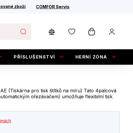
ované zboží
COMFOR Servis
PŘÍSLUŠENSTVÍ
HERNÍ ZÓNA
E
Tiskárna pro tisk štítků na míru) Tato 4palcová
 automatickým ořezávačem) umožňuje flexibilní tisk
ejnách