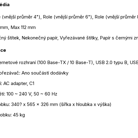
édia
 (vnější průměr 4"), Role (vnější průměr 6"), Role (vnější průměr 
5 mm, Max 112 mm
ý štítek, Nekonečný papír, Vyřezávané štítky, Papír s černými z
ace
ernetové rozhraní (100 Base-TX / 10 Base-T), USB 2.0 typu B, USB
ořezávač: Ano součástí dodávky
í: AC adapter, C1
tí: 100 ~ 240 V, 50 ~ 60 Hz
bku: 340? x 565 x 326 mm (šířka x hloubka x výška)
obku: 45 kg