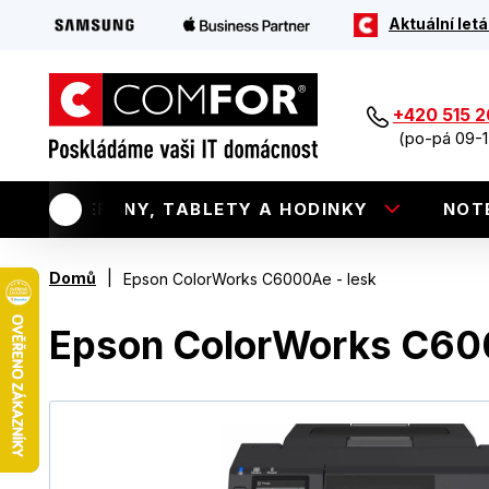
Aktuální letá
+420 515 
(po-pá 09-1
TELEFONY, TABLETY A HODINKY
NOT
|
Domů
Epson ColorWorks C6000Ae - lesk
Epson ColorWorks C600