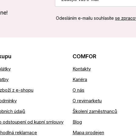
kne!
Odesláním e-mailu souhlasíte
se zpraco
kupu
COMFOR
látky
Kontakty
atby
Kariéra
zboží z e-shopu
O nás
odmínky
O revimarketu
obních údajů
Školení zaměstnanců
o odstoupení od kupní smlouvy
Blog
ohodlná reklamace
Mapa prodejen