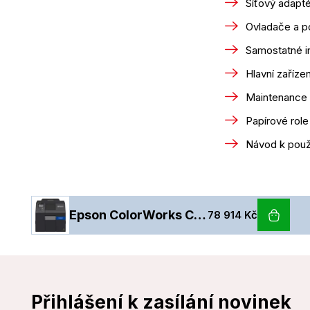
Síťový adapté
Ovladače a 
Samostatné i
Hlavní zařízen
Maintenance
Papírové role
Návod k použi
Epson ColorWorks C6000Ae - lesk
78 914 Kč
Přihlášení k zasílání novinek