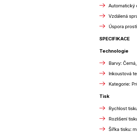
Automatický o
Vzdálená sprá
Úspora prostř
SPECIFIKACE
Technologie
Barvy: Černá,
Inkoustová t
Kategorie: Pr
Tisk
Rychlost tisk
Rozlišení tis
Šířka tisku: 