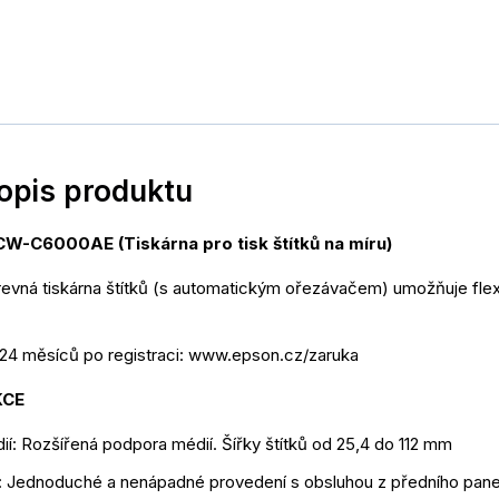
popis produktu
C6000AE (Tiskárna pro tisk štítků na míru)
evná tiskárna štítků (s automatickým ořezávačem) umožňuje flexibi
 24 měsíců po registraci: www.epson.cz/zaruka
KCE
édií: Rozšířená podpora médií. Šířky štítků od 25,4 do 112 mm
 Jednoduché a nenápadné provedení s obsluhou z předního pane