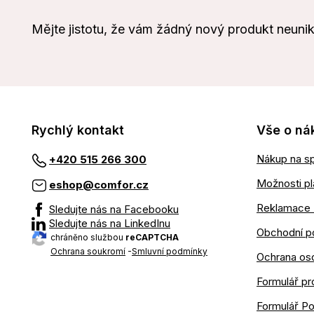
Mějte jistotu, že vám žádný nový produkt neuni
Rychlý kontakt
Vše o ná
Nákup na sp
+420 515 266 300
Možnosti pl
eshop@comfor.cz
Reklamace 
Sledujte nás na Facebooku
Sledujte nás na LinkedInu
Obchodní p
chráněno službou
reCAPTCHA
Ochrana soukromí
-
Smluvní podmínky
Ochrana os
Formulář pr
Formulář P