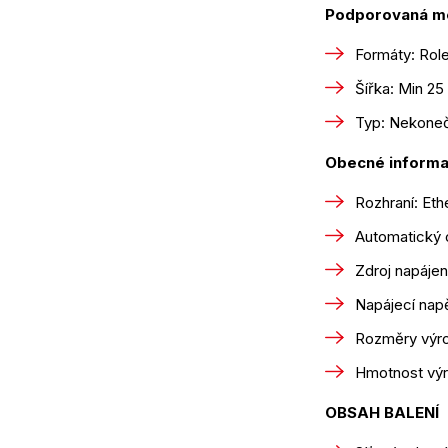
Podporovaná m
Formáty: Role
Šířka: Min 2
Typ: Nekonečn
Obecné inform
Rozhraní: Eth
Automatický 
Zdroj napájen
Napájecí napě
Rozměry výro
Hmotnost výr
OBSAH BALENÍ