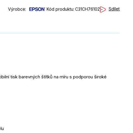
Sdílet
Výrobce:
Kód produktu:
C31CH76102
lní tisk barevných štítků na míru s podporou široké 
lu