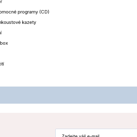
r
pomocné programy (CD)
nkoustové kazety
í
 box
tí