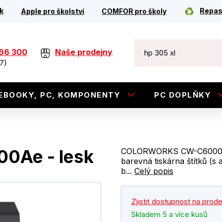
k
Repas
Apple pro školství
COMFOR pro školy
266 300
Naše prodejny
7)
EBOOKY, PC, KOMPONENTY
PC DOPLŇKY
0Ae - lesk
COLORWORKS CW-C6000AE (
barevná tiskárna štítků (s
b...
Celý popis
Zjistit dostupnost na prod
Skladem 5 a více kusů