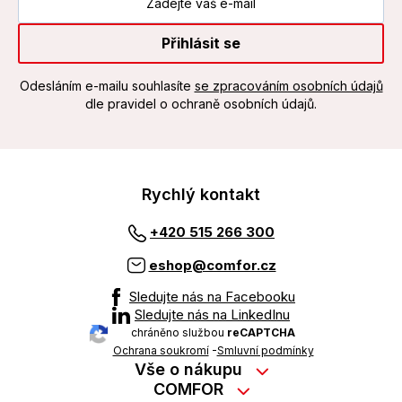
Přihlásit se
Odesláním e-mailu souhlasíte
se zpracováním osobních údajů
dle pravidel o ochraně osobních údajů.
Rychlý kontakt
+420 515 266 300
eshop@comfor.cz
Sledujte nás na Facebooku
Sledujte nás na LinkedInu
chráněno službou
reCAPTCHA
Ochrana soukromí
-
Smluvní podmínky
Vše o nákupu
Nákup na splátky
COMFOR