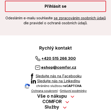
Přihlásit se
Odesláním e-mailu souhlasíte
se zpracováním osobních údajů
dle pravidel o ochraně osobních údajů.
Rychlý kontakt
+420 515 266 300
eshop@comfor.cz
Sledujte nás na Facebooku
Sledujte nás na LinkedInu
chráněno službou
reCAPTCHA
Ochrana soukromí
-
Smluvní podmínky
Vše o nákupu
Nákup na splátky
COMFOR
Služby
Kontakty
Možnosti platby