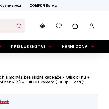
ované zboží
COMFOR Servis
PŘÍSLUŠENSTVÍ
HERNÍ ZÓNA
E
ychlá montáž bez složité kabeláže • Otisk prstu +
 bez klíčů • Full HD kamera (1080p) – ostrý
ejnách