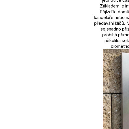
jednotlivé čá
Základem je in
Přijíždíte domů
kanceláře nebo ná
předávání klíčů. 
se snadno při
probíhá přímo
několika se
biometric