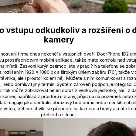
o vstupu odkudkoliv a rozšíření o d
kamery
ost ani firma dnes nekončí u vstupních dveří. DoorPhone ID2 u
u prostřednictvím mobilní aplikace, takže máte kontrolu nad vstu
na místě. Zazvoní kurýr, zatímco jste v práci? Na telefonu se zobr
s rozlišením 1920 × 1080 px a širokým úhlem záběru 170°, takže vi
ěvníka, ale i prostor kolem něj. Můžete s ním komunikovat a roz
t, nebo domluvit jiný termín. Systém zároveň podporuje integraci 
r tak může zobrazovat nejen obraz z venkovní jednotky, ale i z da
 kamer, například z prostoru u brány, příjezdu na pozemek nebo 
 tak funguje jako centrální obrazový bod domu nebo menšího objek
te vstup, během chvíle se přepnete na kameru u brány a máte kom
přehled o situaci.