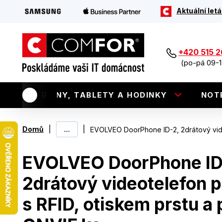
Aktuální letá
+420 515 
(po-pá 09-1
TELEFONY, TABLETY A HODINKY
NOT
|
...
|
Domů
EVOLVEO DoorPhone ID-2, 2drátový vide
EVOLVEO DoorPhone ID
2drátový videotelefon p
s RFID, otiskem prstu a