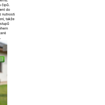
tému.
 čipů.
ient do
 nutnosti
ní, takže
ístupů
během
keré
.