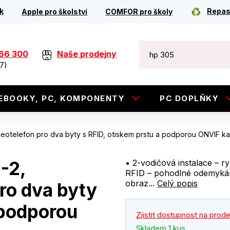
k
Repas
Apple pro školství
COMFOR pro školy
266 300
Naše prodejny
7)
EBOOKY, PC, KOMPONENTY
PC DOPLŇKY
otelefon pro dva byty s RFID, otiskem prstu a podporou ONVIF ka
-2,
• 2-vodičová instalace – r
RFID – pohodlné odemykání
obraz...
Celý popis
ro dva byty
 podporou
Zjistit dostupnost na prod
Skladem 1 kus.