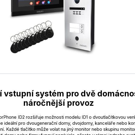
 vstupní systém pro dvě domácnos
náročnější provoz
Phone ID2 rozšiřuje možnosti modelu ID1 o dvoutlačítkovou ven
 je ideální pro dvougenerační domy, dvojdomy, kanceláře nebo ko
ní. Každé tlačítko může volat na jiný monitor nebo skupinu monito