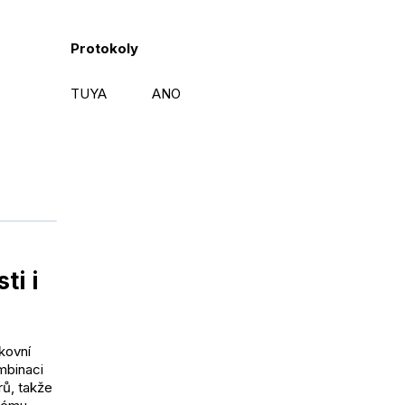
Protokoly
TUYA
ANO
ti i
kovní
mbinaci
rů, takže