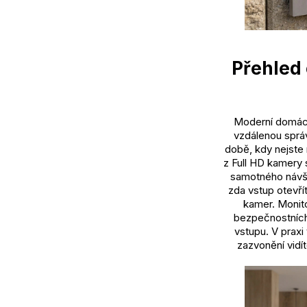
Přehled 
Moderní domácn
vzdálenou správ
době, kdy nejste 
z Full HD kamery 
samotného návšt
zda vstup otevří
kamer. Monito
bezpečnostních
vstupu. V praxi
zazvonění vidí