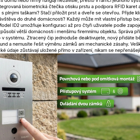
sti domu nebo firmy fungují nezávisle, přesto v rámci jednoho sys
tegrovaná biometrická čtečka otisku prstu a podpora RFID karet a
 s plnými taškami? Stačí přiložit prst a dveře se otevřou. Přijde kl
vštěva do druhé domácnosti? Každý může mít vlastní přístup bez
Model ID2 umožňuje konfiguraci až pro čtyři uživatele podle zapoje
způsobí větší domácnosti i menšímu firemnímu objektu. Správa př
 v systému. Ztracený čip jednoduše deaktivujete, nový přidáte 
kund a nemusíte řešit výměnu zámků ani mechanické zásahy. Veš
ké údaje zůstávají uložené přímo v zařízení, nikam se nepřenášejí