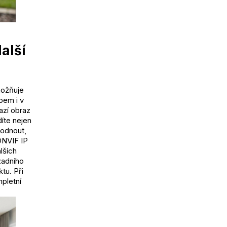
alší
možňuje
pem i v
azí obraz
díte nejen
hodnout,
ONVIF IP
lších
zadního
tu. Při
pletní