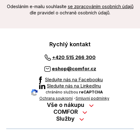
Odesláním e-mailu souhlasíte
se zpracováním osobních údajů
dle pravidel o ochraně osobních údajů.
Rychlý kontakt
+420 515 266 300
eshop@comfor.cz
Sledujte nás na Facebooku
Sledujte nás na LinkedInu
chráněno službou
reCAPTCHA
Ochrana soukromí
-
Smluvní podmínky
Vše o nákupu
Nákup na splátky
COMFOR
Služby
Kontakty
Možnosti platby
Servisní služby na prodejně
Kariéra
Reklamace zboží z e-shopu
Garanční prohlídky