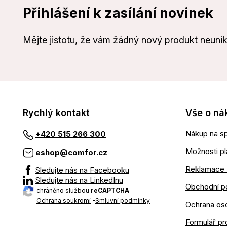
Přihlášení k zasílání novinek
Mějte jistotu, že vám žádný nový produkt neuni
Rychlý kontakt
Vše o ná
Nákup na sp
+420 515 266 300
Možnosti pl
eshop@comfor.cz
Reklamace 
Sledujte nás na Facebooku
Sledujte nás na LinkedInu
Obchodní p
chráněno službou
reCAPTCHA
Ochrana soukromí
-
Smluvní podmínky
Ochrana os
Formulář pr