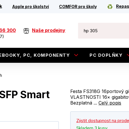
k
Repas
Apple pro školství
COMFOR pro školy
266 300
Naše prodejny
7)
EBOOKY, PC, KOMPONENTY
PC DOPLŇKY
h
xSFP Smart
Festa FS318G 16portový gi
VLASTNOSTI 16× gigabitov
Bezplatná ...
Celý popis
Zjistit dostupnost na prod
Skladem 3 kusy.