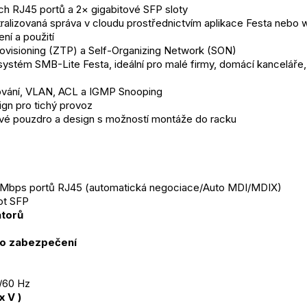
ch RJ45 portů a 2× gigabitové SFP sloty
ralizovaná správa v cloudu prostřednictvím aplikace Festa nebo
ní a použití
ovisioning (ZTP) a Self-Organizing Network (SON)
ystém SMB-Lite Festa, ideální pro malé firmy, domácí kanceláře, 
ování, VLAN, ACL a IGMP Snooping
gn pro tichý provoz
ové pouzdro a design s možností montáže do racku
0 Mbps portů RJ45 (automatická negociace/Auto MDI/MDIX)
lot SFP
átorů
o zabezpečení
/60 Hz
x V )