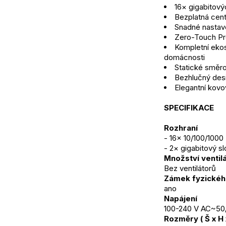
16× gigabitový
Bezplatná cent
Snadné nastave
Zero-Touch Pr
Kompletní ekos
domácnosti
Statické směr
Bezhlučný desi
Elegantní kov
SPECIFIKACE
Rozhraní
- 16× 10/100/100
- 2× gigabitový s
Množství ventil
Bez ventilátorů
Zámek fyzickéh
ano
Napájení
100-240 V AC~50
Rozměry ( Š x H 