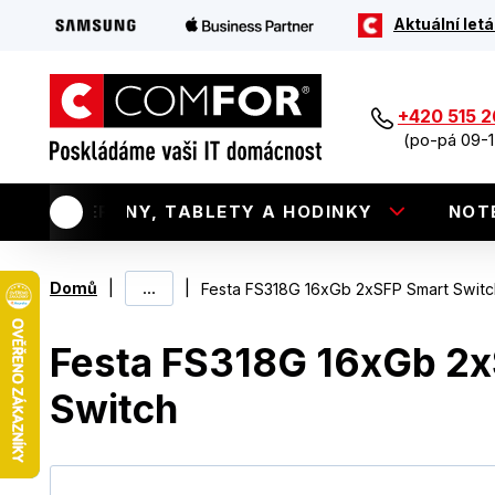
Aktuální letá
+420 515 
(po-pá 09-1
TELEFONY, TABLETY A HODINKY
NOT
|
...
|
Domů
Festa FS318G 16xGb 2xSFP Smart Switc
Festa FS318G 16xGb 2
Switch