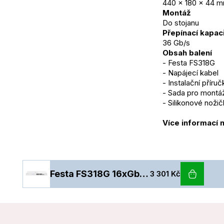
440 × 180 × 44 
Montáž
Do stojanu
Přepínací kapac
36 Gb/s
Obsah balení
- Festa FS318G
- Napájecí kabel
- Instalační příruč
- Sada pro montáž
- Silikonové noži
Více informací 
Festa FS318G 16xGb 2xSFP Smart Switch
3 301 Kč