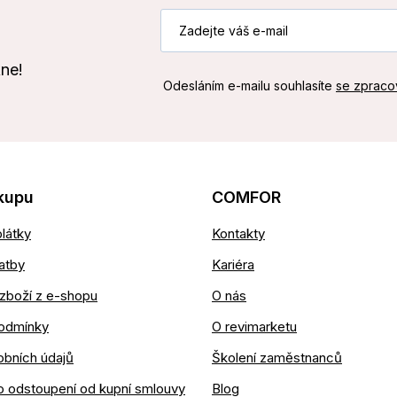
kne!
Odesláním e-mailu souhlasíte
se zpraco
kupu
COMFOR
látky
Kontakty
atby
Kariéra
zboží z e-shopu
O nás
odmínky
O revimarketu
obních údajů
Školení zaměstnanců
o odstoupení od kupní smlouvy
Blog