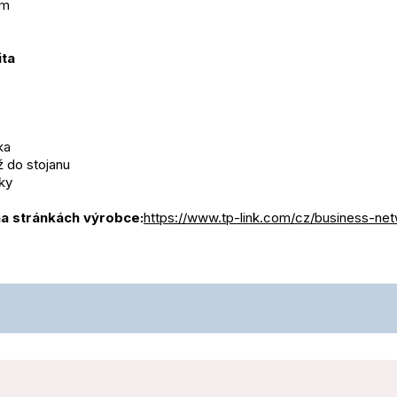
mm
ita
ka
 do stojanu
čky
na stránkách výrobce:
https://www.tp-link.com/cz/business-net