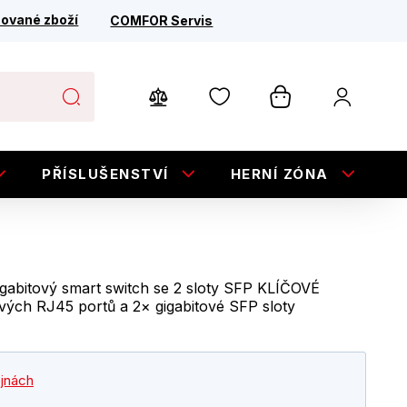
ované zboží
COMFOR Servis
PŘÍSLUŠENSTVÍ
HERNÍ ZÓNA
E
gabitový smart switch se 2 sloty SFP KLÍČOVÉ
ých RJ45 portů a 2× gigabitové SFP sloty
ejnách