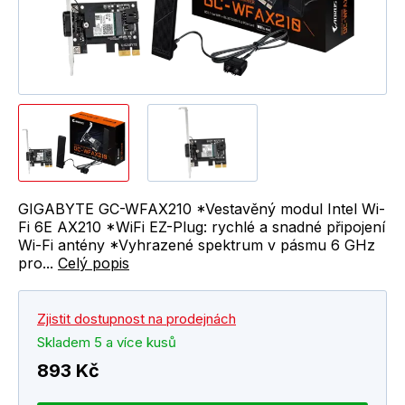
GIGABYTE GC-WFAX210 *Vestavěný modul Intel Wi-
Fi 6E AX210 *WiFi EZ-Plug: rychlé a snadné připojení
Wi-Fi antény *Vyhrazené spektrum v pásmu 6 GHz
pro...
Celý popis
Zjistit dostupnost na prodejnách
Skladem 5 a více kusů
893 Kč