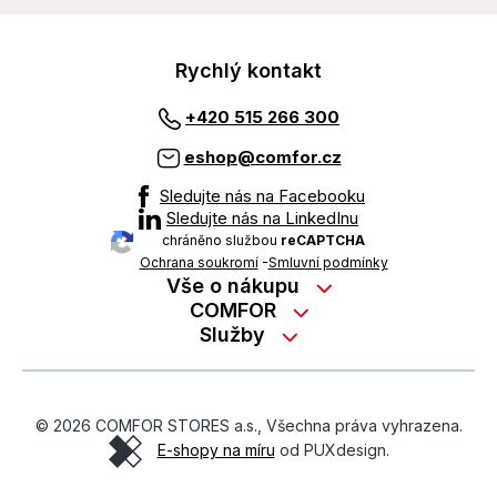
Rychlý kontakt
+420 515 266 300
eshop@comfor.cz
Sledujte nás na Facebooku
Sledujte nás na LinkedInu
chráněno službou
reCAPTCHA
Ochrana soukromí
-
Smluvní podmínky
Vše o nákupu
Nákup na splátky
COMFOR
Služby
Kontakty
Možnosti platby
Servisní služby na prodejně
Kariéra
Reklamace zboží z e-shopu
Garanční prohlídky
O nás
Obchodní podmínky
© 2026 COMFOR STORES a.s., Všechna práva vyhrazena.
On-line podpora
O revimarketu
E-shopy na míru
od PUXdesign.
Ochrana osobních údajů
Pozáruční servis
Školení zaměstnanců