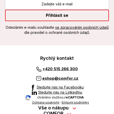
Přihlásit se
Odesláním e-mailu souhlasíte
se zpracováním osobních údajů
dle pravidel o ochraně osobních údajů.
Rychlý kontakt
+420 515 266 300
eshop@comfor.cz
Sledujte nás na Facebooku
Sledujte nás na LinkedInu
chráněno službou
reCAPTCHA
Ochrana soukromí
-
Smluvní podmínky
Vše o nákupu
Nákup na splátky
COMFOR