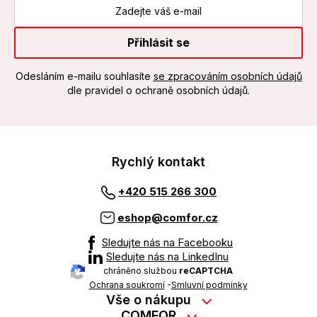
Přihlásit se
Odesláním e-mailu souhlasíte
se zpracováním osobních údajů
dle pravidel o ochraně osobních údajů.
Rychlý kontakt
+420 515 266 300
eshop@comfor.cz
Sledujte nás na Facebooku
Sledujte nás na LinkedInu
chráněno službou
reCAPTCHA
Ochrana soukromí
-
Smluvní podmínky
Vše o nákupu
Nákup na splátky
COMFOR