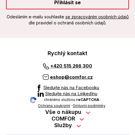
Přihlásit se
Odesláním e-mailu souhlasíte
se zpracováním osobních údajů
dle pravidel o ochraně osobních údajů.
Rychlý kontakt
+420 515 266 300
eshop@comfor.cz
Sledujte nás na Facebooku
Sledujte nás na LinkedInu
chráněno službou
reCAPTCHA
Ochrana soukromí
-
Smluvní podmínky
Vše o nákupu
Nákup na splátky
COMFOR
Služby
Kontakty
Možnosti platby
Servisní služby na prodejně