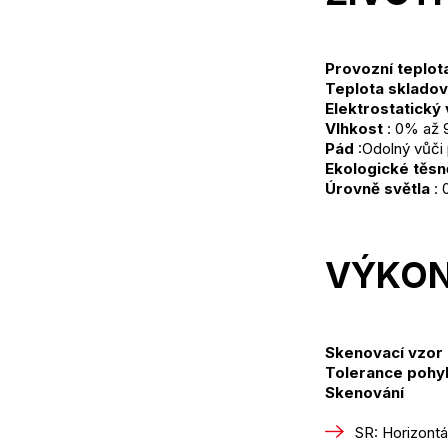
Provozní teplot
Teplota skladov
Elektrostatický
Vlhkost
 : 0% až 
Pád
 :Odolný vůči
Ekologické těsn
Úrovně světla
 :
VÝKON
Skenovací vzor
Tolerance pohy
Skenování
SR: Horizontál