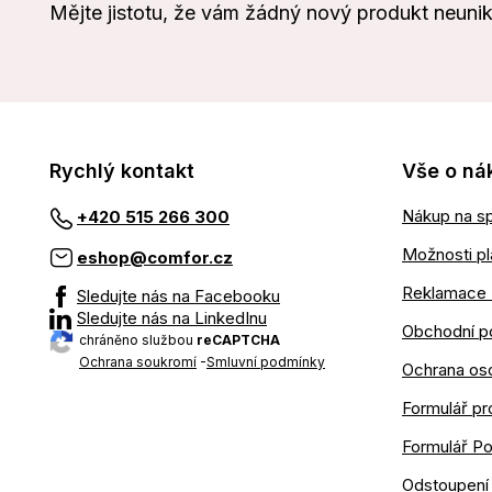
Mějte jistotu, že vám žádný nový produkt neuni
Rychlý kontakt
Vše o ná
Nákup na sp
+420 515 266 300
Možnosti pl
eshop@comfor.cz
Reklamace 
Sledujte nás na Facebooku
Sledujte nás na LinkedInu
Obchodní p
chráněno službou
reCAPTCHA
Ochrana soukromí
-
Smluvní podmínky
Ochrana os
Formulář pr
Formulář P
Odstoupení