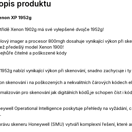
popis produktu
enon XP 1952g
 třídě Xenon 1902g má své vylepšené dvojče 1952g!
lový imager a procesor 800mgh dosahuje vynikající výkon při sk
i než předešlý model Xenon 1900!
 nejhůře čitelné a poškozené kódy
952g nabízí vynikající výkon při skenování, snadno zachycuje i ty
kon skenování i na poškozených a nekvalitních čárových kódech e
imalizován pro skenování jak digitálních kódů,je schopen číst i k
ywell Operational Intelligence poskytuje přehledy na vyžádání, c
.
právu skeneru Honeywell (SMU) vytváří komplexní řešení, které au