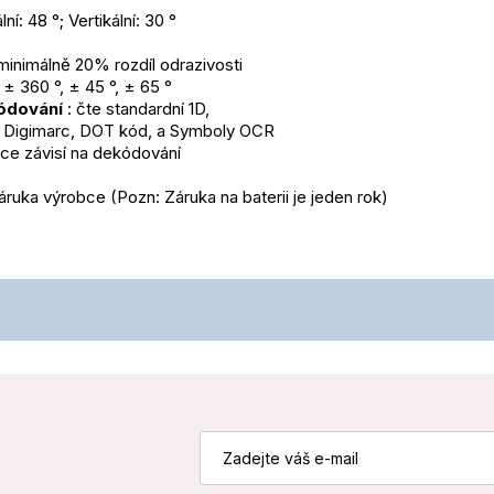
ní: 48 °; Vertikální: 30 °
 minimálně 20% rozdíl odrazivosti
: ± 360 °, ± 45 °, ± 65 °
ódování
 : čte standardní 1D,
í Digimarc, DOT kód, a Symboly OCR
kce závisí na dekódování
 záruka výrobce (Pozn: Záruka na baterii je jeden rok)