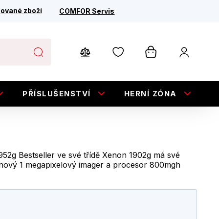
ované zboží
COMFOR Servis
PŘÍSLUŠENSTVÍ
HERNÍ ZÓNA
E
2g Bestseller ve své třídě Xenon 1902g má své
- nový 1 megapixelový imager a procesor 800mgh