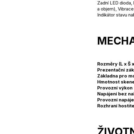
Zadní LED dioda, 
a objem), Vibrace 
Indikátor stavu nab
MECHA
Rozměry (L x Š x
Prezentační zák
Základna pro mo
Hmotnost sken
Provozní výkon 
Napájení bez nab
Provozní napájen
Rozhraní hostit
ŽIVOT