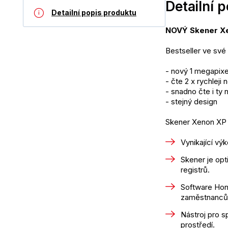
Detailní 
Detailní popis produktu
NOVÝ Skener X
Bestseller ve své
- nový 1 megapixe
- čte 2 x rychlej
- snadno čte i ty
- stejný design
Skener Xenon XP 1
Vynikající vý
Skener je opt
registrů.
Software Hone
zaměstnanců
Nástroj pro s
prostředí.