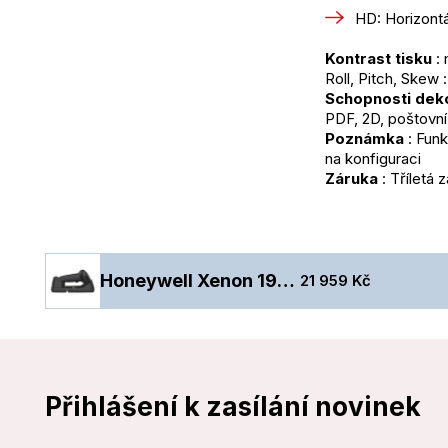
HD: Horizontál
Kontrast tisku
 :
Roll, Pitch, Skew 
Schopnosti dek
PDF, 2D, poštovn
Poznámka
 : Fun
na konfiguraci
Záruka
 : Tříletá
Honeywell Xenon 1952 SR - USB kit, black, USB, Desktop/Wallmount base
21 959 Kč
Přihlášení k zasílání novinek