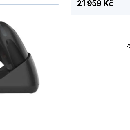
21 959 Kč
V