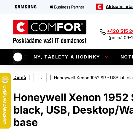
Aktuální letá
+420 515 
(po-pá 09-1
TELEFONY, TABLETY A HODINKY
NOT
|
...
|
Domů
Honeywell Xenon 1952 SR - USB kit, bl
Honeywell Xenon 1952 S
black, USB, Desktop/W
base