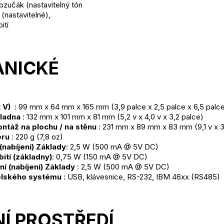
bzučák (nastavitelný tón
(nastavitelné),
ití
NICKÉ 
 V) 
 : 99 mm x 64 mm x 165 mm (3,9 palce x 2,5 palce x 6,5 palc
ladna
 : 132 mm x 101 mm x 81 mm (5,2 v x 4,0 v x 3,2 palce)
ntáž na plochu / na stěnu
 : 231 mm x 89 mm x 83 mm (9,1 v x 3
eru
 : 220 g (7,8 oz)
(nabíjení) Základy
: 2,5 W (500 mA @ 5V DC)
ití (základny)
: 0,75 W (150 mA @ 5V DC)
í (nabíjení) Základy
 : 2,5 W (500 mA @ 5V DC)
elského systému
 : USB, klávesnice, RS-232, IBM 46xx (RS485)
NÍ PROSTŘEDÍ