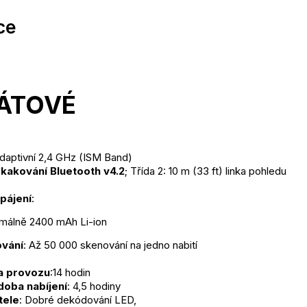
ce 
ÁTOVÉ
Adaptivní 2,4 GHz (ISM Band)
kakování Bluetooth v4.2
; Třída 2: 10 m (33 ft) linka pohledu
pájení
:
imálně 2400 mAh Li-ion
ování
: Až 50 000 skenování na jedno nabití
a provozu
:14 hodin
oba nabíjení
: 4,5 hodiny
tele
: Dobré dekódování LED,