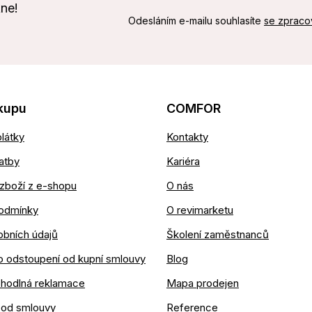
kne!
Odesláním e-mailu souhlasíte
se zpraco
kupu
COMFOR
látky
Kontakty
atby
Kariéra
zboží z e-shopu
O nás
odmínky
O revimarketu
obních údajů
Školení zaměstnanců
o odstoupení od kupní smlouvy
Blog
ohodlná reklamace
Mapa prodejen
 od smlouvy
Reference