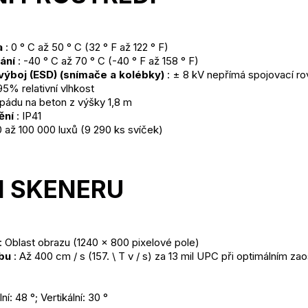
a
 : 0 ° C až 50 ° C (32 ° F až 122 ° F)
ání
 : -40 ° C až 70 ° C (-40 ° F až 158 ° F)
 výboj (ESD) (snímače a kolébky)
 : ± 8 kV nepřímá spojovací ro
95% relativní vlhkost
 pádu na beton z výšky 1,8 m
ění
 : IP41
 0 až 100 000 luxů (9 290 ks svíček)
 SKENERU
 : Oblast obrazu (1240 x 800 pixelové pole)
bu
 : Až 400 cm / s (157. \ T v / s) za 13 mil UPC při optimálním zao
ní: 48 °; Vertikální: 30 °