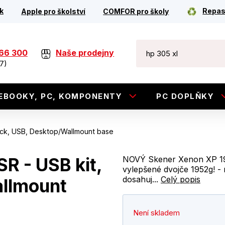
k
Repas
Apple pro školství
COMFOR pro školy
266 300
Naše prodejny
7)
EBOOKY, PC, KOMPONENTY
PC DOPLŇKY
ack, USB, Desktop/Wallmount base
R - USB kit,
NOVÝ Skener Xenon XP 195
vylepšené dvojče 1952g! 
dosahuj...
Celý popis
allmount
Není skladem