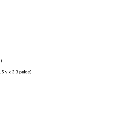
e)
,5 v x 3,3 palce)