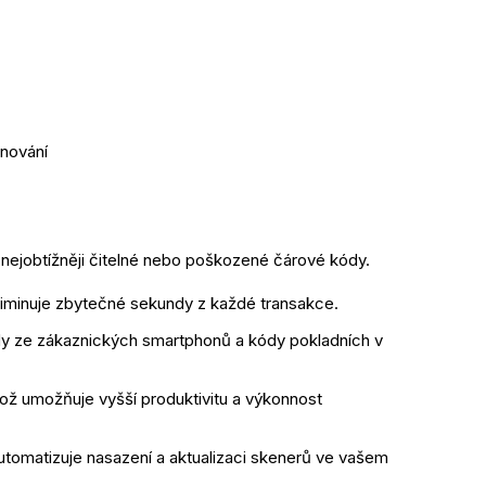
enování
 nejobtížněji čitelné nebo poškozené čárové kódy.
liminuje zbytečné sekundy z každé transakce.
ódy ze zákaznických smartphonů a kódy pokladních v 
ož umožňuje vyšší produktivitu a výkonnost 
tomatizuje nasazení a aktualizaci skenerů ve vašem 