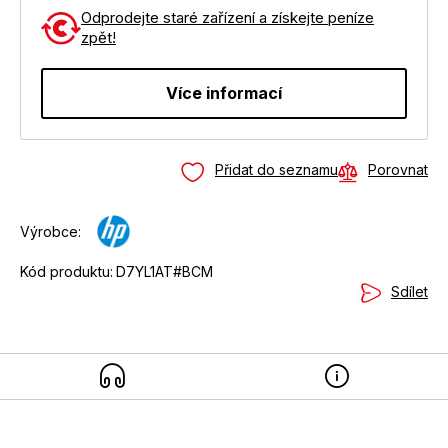
Odprodejte staré zařízení a získejte peníze
zpět!
Více informací
Přidat do seznamu
Porovnat
Výrobce:
Kód produktu:
D7YL1AT#BCM
Sdílet