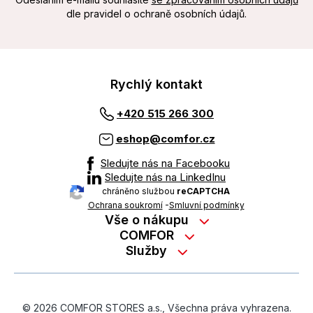
dle pravidel o ochraně osobních údajů.
Rychlý kontakt
+420 515 266 300
eshop@comfor.cz
Sledujte nás na Facebooku
Sledujte nás na LinkedInu
chráněno službou
reCAPTCHA
Ochrana soukromí
-
Smluvní podmínky
Vše o nákupu
Nákup na splátky
COMFOR
Služby
Kontakty
Možnosti platby
Servisní služby na prodejně
Kariéra
Reklamace zboží z e-shopu
Garanční prohlídky
O nás
Obchodní podmínky
© 2026 COMFOR STORES a.s., Všechna práva vyhrazena.