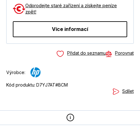
Odprodejte staré zařízení a získejte peníze
zpět!
Více informací
Přidat do seznamu
Porovnat
Výrobce:
Kód produktu:
D7YJ7AT#BCM
Sdílet