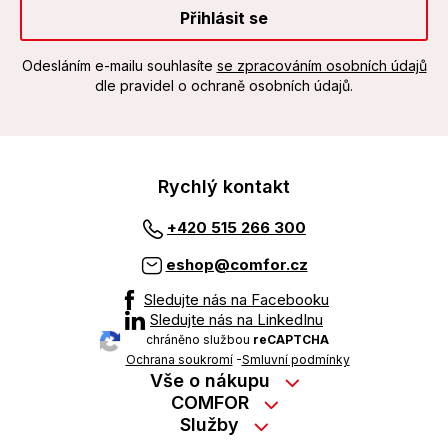
Přihlásit se
Odesláním e-mailu souhlasíte
se zpracováním osobních údajů
dle pravidel o ochraně osobních údajů.
Rychlý kontakt
+420 515 266 300
eshop@comfor.cz
Sledujte nás na Facebooku
Sledujte nás na LinkedInu
chráněno službou
reCAPTCHA
Ochrana soukromí
-
Smluvní podmínky
Vše o nákupu
Nákup na splátky
COMFOR
Služby
Kontakty
Možnosti platby
Servisní služby na prodejně