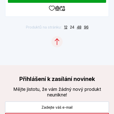
Produktů na stránku:
12
24
48
96
Přihlášení k zasílání novinek
Mějte jistotu, že vám žádný nový produkt
neunikne!