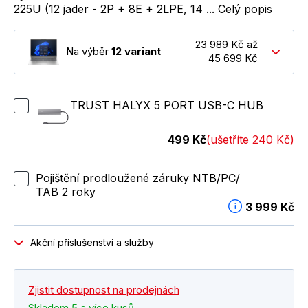
225U (12 jader - 2P + 8E + 2LPE, 14 ...
Celý popis
23 989 Kč až
Na výběr
12 variant
45 699 Kč
TRUST HALYX 5 PORT USB-C HUB
499 Kč
(ušetříte 240 Kč)
Pojištění prodloužené záruky NTB/PC/
TAB 2 roky
3 999 Kč
Akční příslušenství a služby
Zjistit dostupnost na prodejnách
Skladem 5 a více kusů