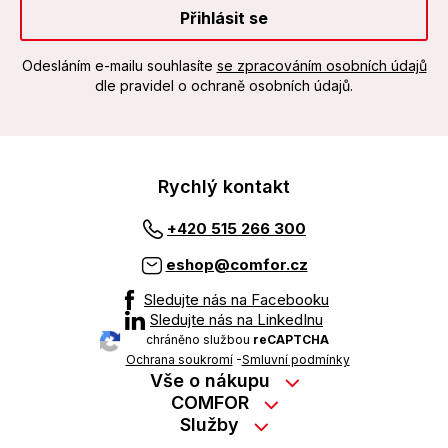
Přihlásit se
Odesláním e-mailu souhlasíte
se zpracováním osobních údajů
dle pravidel o ochraně osobních údajů.
Rychlý kontakt
+420 515 266 300
eshop@comfor.cz
Sledujte nás na Facebooku
Sledujte nás na LinkedInu
chráněno službou
reCAPTCHA
Ochrana soukromí
-
Smluvní podmínky
Vše o nákupu
Nákup na splátky
COMFOR
Služby
Kontakty
Možnosti platby
Servisní služby na prodejně