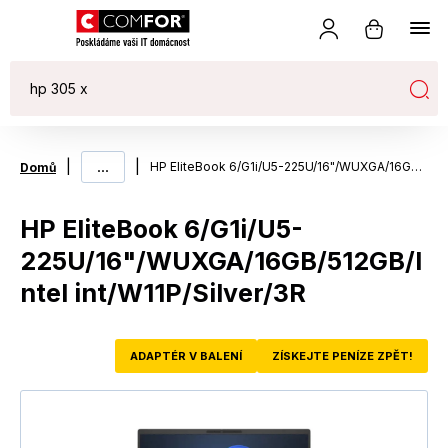
|
...
|
HP EliteBook 6/G1i/U5-225U/16"/WUXGA/16GB/512GB/Intel int/W11P/Silver/3R
Domů
HP EliteBook 6/G1i/U5-
225U/16"/WUXGA/16GB/512GB/I
ntel int/W11P/Silver/3R
ADAPTÉR V BALENÍ
ZÍSKEJTE PENÍZE ZPĚT!