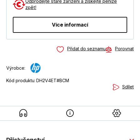
Odprodejte staré zařízení a získejte peníze
zpět!
Více informací
Přidat do seznamu
Porovnat
Výrobce:
Kód produktu:
DH2V4ET#BCM
Sdílet