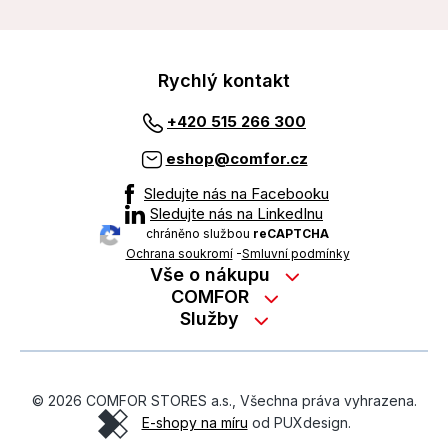
Rychlý kontakt
+420 515 266 300
eshop@comfor.cz
Sledujte nás na Facebooku
Sledujte nás na LinkedInu
chráněno službou
reCAPTCHA
Ochrana soukromí
-
Smluvní podmínky
Vše o nákupu
Nákup na splátky
COMFOR
Služby
Kontakty
Možnosti platby
Servisní služby na prodejně
Kariéra
Reklamace zboží z e-shopu
Garanční prohlídky
O nás
Obchodní podmínky
© 2026 COMFOR STORES a.s., Všechna práva vyhrazena.
On-line podpora
O revimarketu
E-shopy na míru
od PUXdesign.
Ochrana osobních údajů
Pozáruční servis