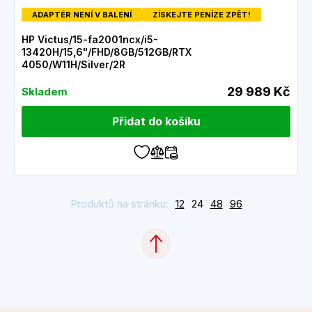
ADAPTÉR NENÍ V BALENÍ
ZÍSKEJTE PENÍZE ZPĚT!
HP Victus/15-fa2001ncx/i5-
13420H/15,6"/FHD/8GB/512GB/RTX
4050/W11H/Silver/2R
29 989 Kč
Skladem
Přidat do košíku
Produktů na stránku:
12
24
48
96