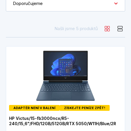
Doporučujeme
Našli jsme 5 produktů
ADAPTÉR NENÍ V BALENÍ
ZÍSKEJTE PENÍZE ZPĚT!
HP Victus/15-fb3000ncx/R5-
240/15,6"/FHD/12GB/512GB/RTX 5050/W11H/Blue/2R