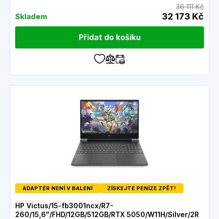
36 111 Kč
32 173 Kč
Skladem
Přidat do košíku
ADAPTÉR NENÍ V BALENÍ
ZÍSKEJTE PENÍZE ZPĚT!
HP Victus/15-fb3001ncx/R7-
260/15,6"/FHD/12GB/512GB/RTX 5050/W11H/Silver/2R