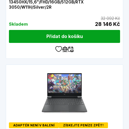
13450HX/15,6"/FHD/16GB/512GB/RTX
3050/W11H/Silver/2R
32 092 Kč
28 146 Kč
Skladem
Přidat do košíku
ADAPTÉR NENÍ V BALENÍ
ZÍSKEJTE PENÍZE ZPĚT!