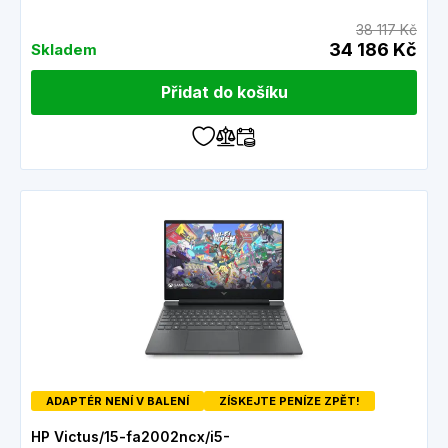
38 117 Kč
34 186 Kč
Skladem
Přidat do košíku
ADAPTÉR NENÍ V BALENÍ
ZÍSKEJTE PENÍZE ZPĚT!
HP Victus/15-fa2002ncx/i5-