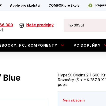
k
Repas
Apple pro školství
COMFOR pro školy
266 300
Naše prodejny
7)
EBOOKY, PC, KOMPONENTY
PC DOPLŇKY
 Blue
HyperX Origins 2 1 800-Kr
Rozměry (Š x H): 287,9 X 
popis
Není skladem