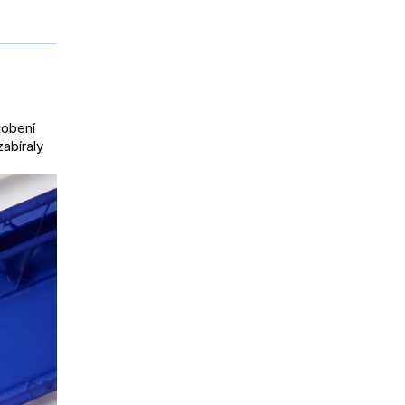
sobení
abíraly