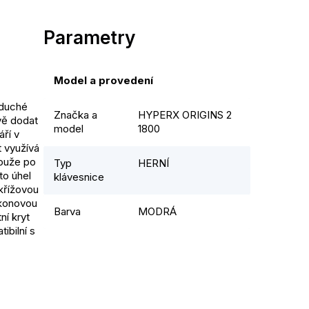
Parametry
Model a provedení
oduché
Značka a
HYPERX ORIGINS 2
vě dodat
model
1800
ří v
 využívá
louže po
Typ
HERNÍ
to úhel
klávesnice
 křížovou
ikonovou
Barva
MODRÁ
ní kryt
ibilní s