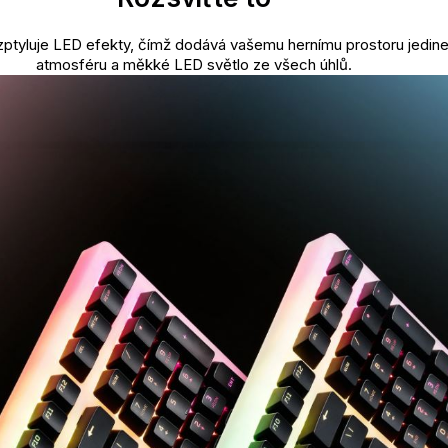
zptyluje LED efekty, čímž dodává vašemu hernímu prostoru jedin
atmosféru a měkké LED světlo ze všech úhlů.