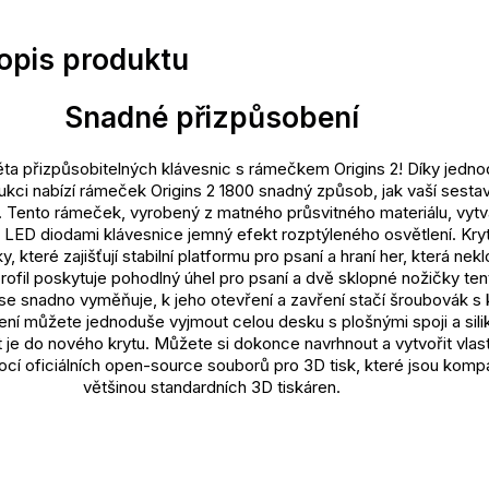
popis produktu
Snadné přizpůsobení
ěta přizpůsobitelných klávesnic s rámečkem Origins 2! Díky jedn
ukci nabízí rámeček Origins 2 1800 snadný způsob, jak vaší sesta
. Tento rámeček, vyrobený z matného průsvitného materiálu, vytvá
LED diodami klávesnice jemný efekt rozptýleného osvětlení. Kryt
 které zajišťují stabilní platformu pro psaní a hraní her, která nek
rofil poskytuje pohodlný úhel pro psaní a dvě sklopné nožičky ten
t se snadno vyměňuje, k jeho otevření a zavření stačí šroubovák s
ení můžete jednoduše vyjmout celou desku s plošnými spoji a sil
t je do nového krytu. Můžete si dokonce navrhnout a vytvořit vlast
cí oficiálních open-source souborů pro 3D tisk, které jsou kompat
většinou standardních 3D tiskáren.