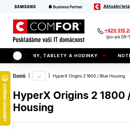
Aktuální letá
+420 515 
(po-pá 09-1
TELEFONY, TABLETY A HODINKY
NOT
|
...
|
Domů
HyperX Origins 2 1800 / Blue Housing
HyperX Origins 2 1800 /
Housing