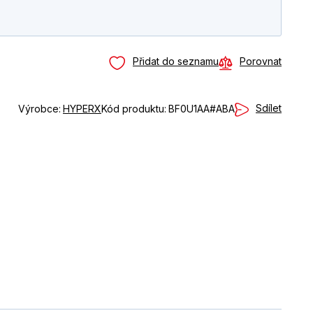
Přidat do seznamu
Porovnat
Sdílet
Výrobce:
HYPERX
Kód produktu:
BF0U1AA#ABA