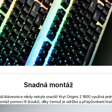
Snadná montáž
í klávesnice nikdy nebyla snazší! Kryt Origins 2 1800 využívá je
ontáž pomocí 8 šroubů, díky čemuž je údržba a přizpůsobení hra