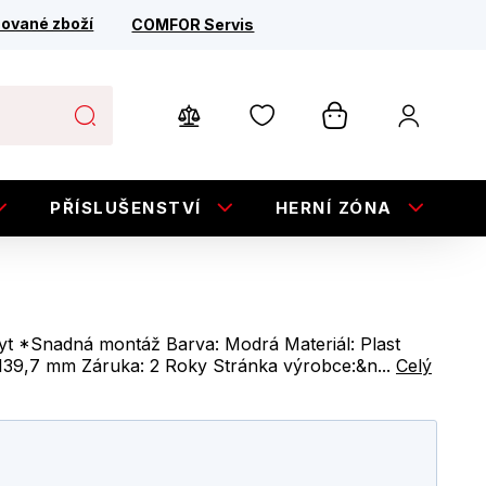
ované zboží
COMFOR Servis
PŘÍSLUŠENSTVÍ
HERNÍ ZÓNA
E
yt *Snadná montáž Barva: Modrá Materiál: Plast
139,7 mm Záruka: 2 Roky Stránka výrobce:&n...
Celý