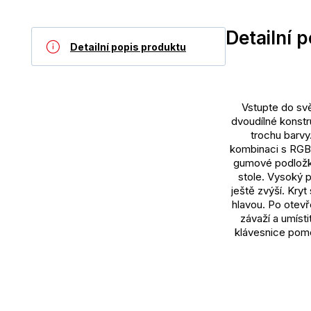
Detailní 
Detailní popis produktu
Vstupte do sv
dvoudílné konstr
trochu barvy
kombinaci s RGB 
gumové podložky,
stole. Vysoký p
ještě zvýší. Kry
hlavou. Po otevř
závaží a umísti
klávesnice pomo