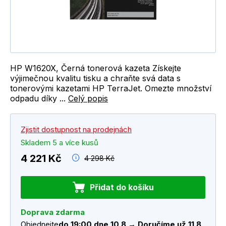
HP W1620X, Černá tonerová kazeta Získejte
výjimečnou kvalitu tisku a chraňte svá data s
tonerovými kazetami HP TerraJet. Omezte množství
odpadu díky ...
Celý popis
Zjistit dostupnost na prodejnách
Skladem 5 a více kusů
4 221 Kč
4 298 Kč
Přidat do košíku
Doprava zdarma
Objednejte
do 19:00 dne 10.8 → Doručíme už 11.8