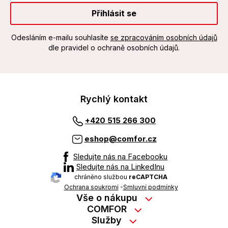
Přihlásit se
Odesláním e-mailu souhlasíte
se zpracováním osobních údajů
dle pravidel o ochraně osobních údajů.
Rychlý kontakt
+420 515 266 300
eshop@comfor.cz
Sledujte nás na Facebooku
Sledujte nás na LinkedInu
chráněno službou
reCAPTCHA
Ochrana soukromí
-
Smluvní podmínky
Vše o nákupu
Nákup na splátky
COMFOR
Služby
Kontakty
Možnosti platby