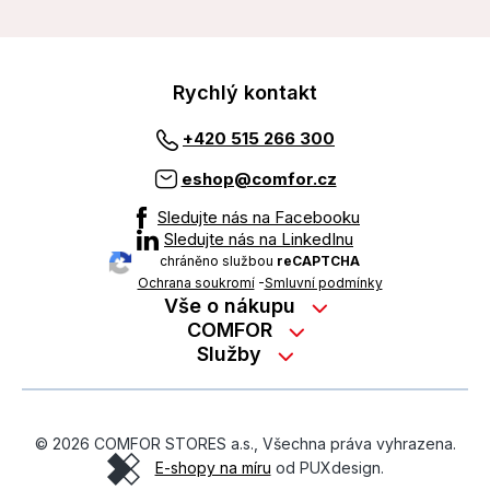
Rychlý kontakt
+420 515 266 300
eshop@comfor.cz
Sledujte nás na Facebooku
Sledujte nás na LinkedInu
chráněno službou
reCAPTCHA
Ochrana soukromí
-
Smluvní podmínky
Vše o nákupu
Nákup na splátky
COMFOR
Služby
Kontakty
Možnosti platby
Servisní služby na prodejně
Kariéra
Reklamace zboží z e-shopu
Garanční prohlídky
O nás
Obchodní podmínky
© 2026 COMFOR STORES a.s., Všechna práva vyhrazena.
On-line podpora
O revimarketu
E-shopy na míru
od PUXdesign.
Ochrana osobních údajů